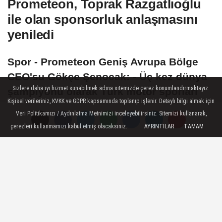
Prometeon, Toprak Razgatlıoğlu
ile olan sponsorluk anlaşmasını
yeniledi
Spor - Prometeon Geniş Avrupa Bölge
CEO'su Gökçe Şenocak: - Üç kez dünya
Sizlere daha iyi hizmet sunabilmek adına sitemizde çerez konumlandırmaktayız.
şampiyonu olarak Türk motor sporları
Kişisel verileriniz, KVKK ve GDPR kapsamında toplanıp işlenir. Detaylı bilgi almak için
tarihindeki yerini şimdiden
Veri Politikamızı / Aydınlatma Metnimizi inceleyebilirsiniz. Sitemizi kullanarak,
sağlamlaştıran Toprak'ın, MotoGP'de de
çerezleri kullanmamızı kabul etmiş olacaksınız.
AYRINTILAR
TAMAM
önemli başarılara imza atacağına
inanıyoruz
07 Temmuz 2026 - 12:03
SPOR HABERLERI
A
A
Büyüt
Küçült