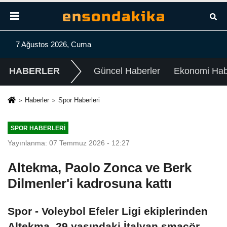
7 Ağustos 2026, Cuma
HABERLER
Güncel Haberler
Ekonomi Habe
Haberler
Spor Haberleri
SPOR HABERLERI
Yayınlanma: 07 Temmuz 2026 - 12:27
Altekma, Paolo Zonca ve Berk
Dilmenler'i kadrosuna kattı
Spor - Voleybol Efeler Ligi ekiplerinden
Altekma, 29 yaşındaki İtalyan smaçör