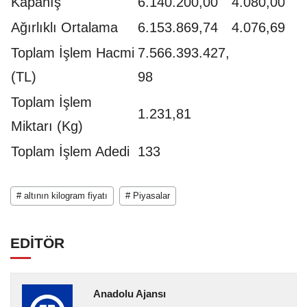
Kapanış
6.140.200,00
4.080,00
Ağırlıklı Ortalama
6.153.869,74
4.076,69
Toplam İşlem Hacmi
7.566.393.427,
(TL)
98
Toplam İşlem
1.231,81
Miktarı (Kg)
Toplam İşlem Adedi
133
# altının kilogram fiyatı
# Piyasalar
EDİTÖR
Anadolu Ajansı