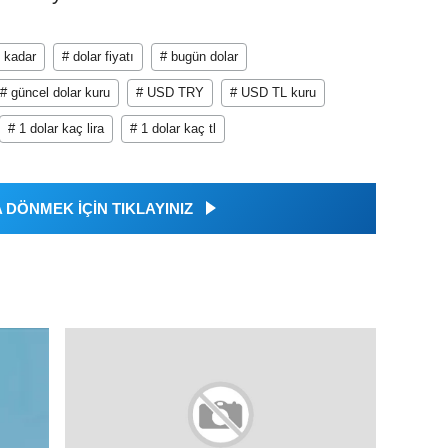
e kadar
# dolar fiyatı
# bugün dolar
# güncel dolar kuru
# USD TRY
# USD TL kuru
# 1 dolar kaç lira
# 1 dolar kaç tl
DÖNMEK İÇİN TIKLAYINIZ