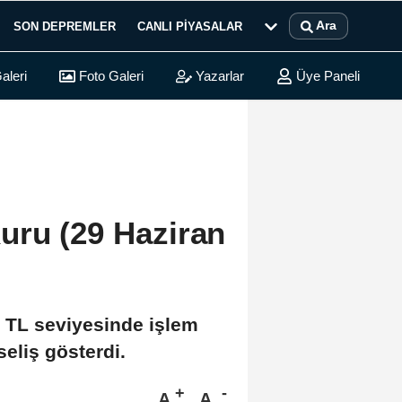
Ara
SON DEPREMLER
CANLI PIYASALAR
aleri
Foto Galeri
Yazarlar
Üye Paneli
uru (29 Haziran
5 TL seviyesinde işlem
eliş gösterdi.
A
A