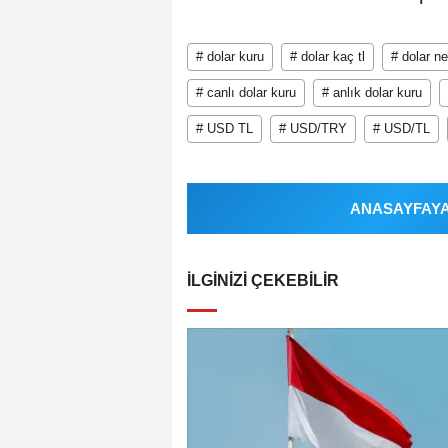
# dolar kuru
# dolar kaç tl
# dolar n
# canlı dolar kuru
# anlık dolar kuru
# USD TL
# USD/TRY
# USD/TL
ANASAYFAYA 
İLGINIZI ÇEKEBILIR