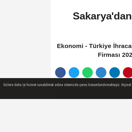
Sakarya'dan 
Ekonomi - Türkiye İhracat
Firması 202
Sizlere daha iyi hizmet sunabilmek adına sitemizde çerez konumlandırmaktayız. Kişisel ver