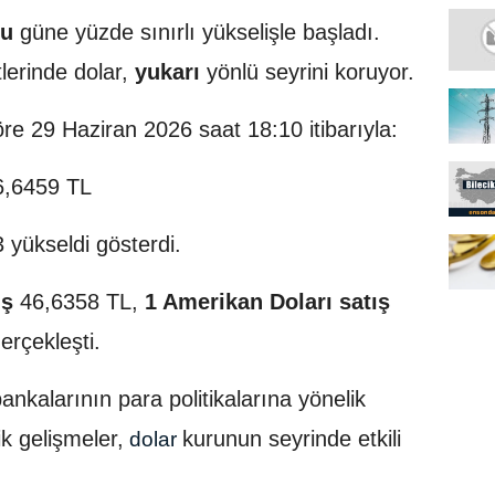
ru
güne yüzde sınırlı yükselişle başladı.
lerinde dolar,
yukarı
yönlü seyrini koruyor.
öre 29 Haziran 2026 saat 18:10 itibarıyla:
6,6459 TL
yükseldi gösterdi.
ış
46,6358 TL,
1 Amerikan Doları satış
erçekleşti.
nkalarının para politikalarına yönelik
ik gelişmeler,
kurunun seyrinde etkili
dolar