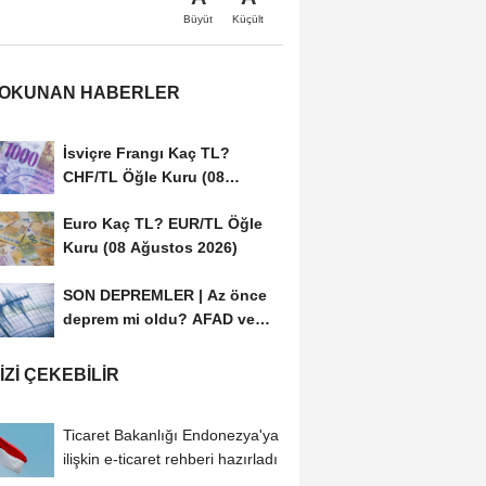
Büyüt
Küçült
 OKUNAN HABERLER
İsviçre Frangı Kaç TL?
CHF/TL Öğle Kuru (08
Ağustos 2026)
Euro Kaç TL? EUR/TL Öğle
Kuru (08 Ağustos 2026)
SON DEPREMLER | Az önce
deprem mi oldu? AFAD ve
Kandilli Rasathanesi...
IZI ÇEKEBILIR
Ticaret Bakanlığı Endonezya'ya
ilişkin e-ticaret rehberi hazırladı