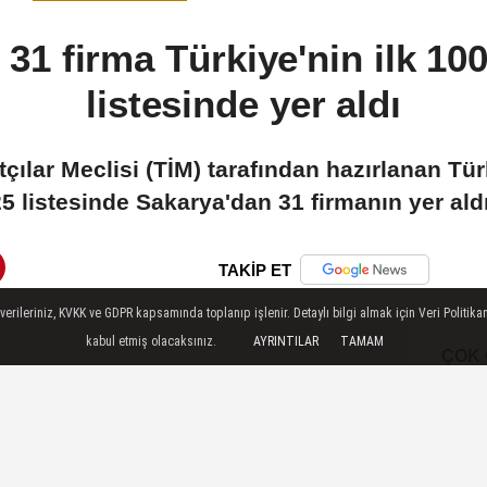
31 firma Türkiye'nin ilk 100
listesinde yer aldı
çılar Meclisi (TİM) tarafından hazırlanan Türk
5 listesinde Sakarya'dan 31 firmanın yer aldığı
TAKİP ET
ileriniz, KVKK ve GDPR kapsamında toplanıp işlenir. Detaylı bilgi almak için Veri Politikam
kabul etmiş olacaksınız.
AYRINTILAR
TAMAM
ÇOK