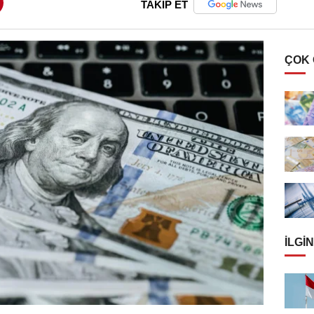
TAKİP ET
ÇOK
İLGIN