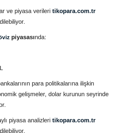
ar ve piyasa verileri
tikopara.com.tr
ilebiliyor.
piyasası
nda:
öviz
L
kalarının para politikalarına ilişkin
ekonomik gelişmeler, dolar kurunun seyrinde
or.
ylı piyasa analizleri
tikopara.com.tr
ilebiliyor.