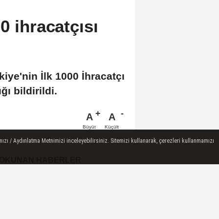
0 ihracatçısı
iye'nin İlk 1000 İhracatçı
 bildirildi.
A
A
Büyüt
Küçült
ızı / Aydınlatma Metnimizi inceleyebilirsiniz. Sitemizi kullanarak, çerezleri kullanmamızı
 OKUNAN HABERLER
İsviçre Frangı Kaç TL?
CHF/TL Öğle Kuru (08
Ağustos 2026)