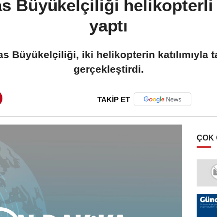
 Büyükelçiliği helikopterli t
yaptı
Büyükelçiliği, iki helikopterin katılımıyla t
gerçekleştirdi.
TAKİP ET
ÇOK