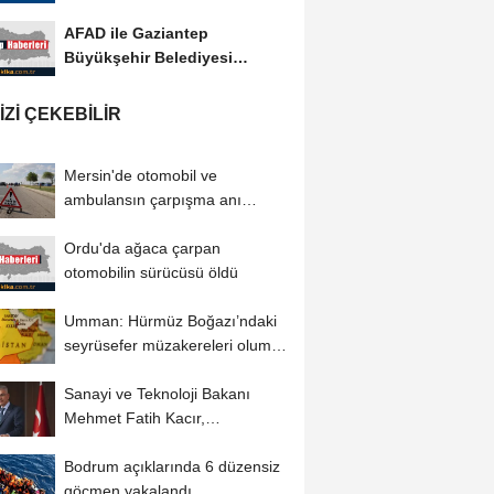
AFAD ile Gaziantep
Büyükşehir Belediyesi
arasında Afet Farkındalık...
IZI ÇEKEBILIR
Mersin'de otomobil ve
ambulansın çarpışma anı
güvenlik kamerasında
Ordu'da ağaca çarpan
otomobilin sürücüsü öldü
Umman: Hürmüz Boğazı’ndaki
seyrüsefer müzakereleri olumlu
ilerliyor
Sanayi ve Teknoloji Bakanı
Mehmet Fatih Kacır,
Tekirdağ'da hastane...
Bodrum açıklarında 6 düzensiz
göçmen yakalandı