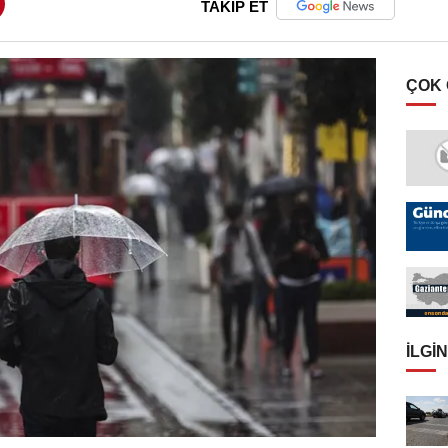
TAKİP ET
ÇOK
İLGIN