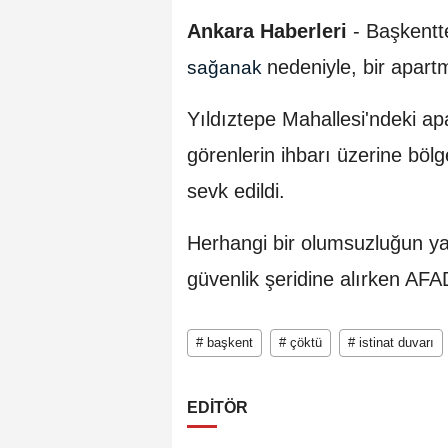
Ankara Haberleri
- Başkentte
nedeniyle, bir apart
sağanak
Yıldıztepe Mahallesi'ndeki ap
görenlerin ihbarı üzerine bölge
sevk edildi.
Herhangi bir olumsuzluğun yaş
güvenlik şeridine alırken AFA
# başkent
# çöktü
# istinat duvarı
EDİTÖR