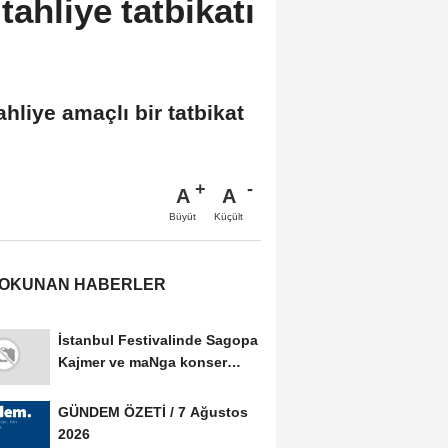
ahliye tatbikatı
ahliye amaçlı bir tatbikat
A
A
Büyüt
Küçült
 OKUNAN HABERLER
İstanbul Festivalinde Sagopa
Kajmer ve maNga konser
verdi
GÜNDEM ÖZETİ / 7 Ağustos
2026