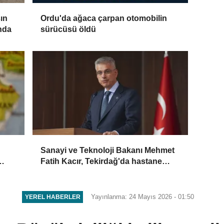
ın
Ordu'da ağaca çarpan otomobilin
nda
sürücüsü öldü
Sanayi ve Teknoloji Bakanı Mehmet
Fatih Kacır, Tekirdağ'da hastane
açılışında konuştu
Yayınlanma: 24 Mayıs 2026 - 01:50
YEREL HABERLER