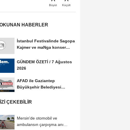
Büyüt
Küçült
 OKUNAN HABERLER
İstanbul Festivalinde Sagopa
Kajmer ve maNga konser
verdi
GÜNDEM ÖZETİ / 7 Ağustos
2026
AFAD ile Gaziantep
Büyükşehir Belediyesi
arasında Afet Farkındalık...
IZI ÇEKEBILIR
Mersin'de otomobil ve
ambulansın çarpışma anı