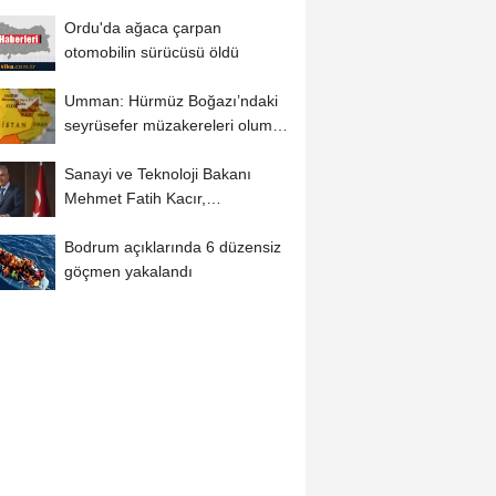
güvenlik kamerasında
Ordu'da ağaca çarpan
otomobilin sürücüsü öldü
Umman: Hürmüz Boğazı’ndaki
seyrüsefer müzakereleri olumlu
ilerliyor
Sanayi ve Teknoloji Bakanı
Mehmet Fatih Kacır,
Tekirdağ'da hastane...
Bodrum açıklarında 6 düzensiz
göçmen yakalandı