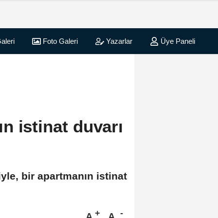
aleri
Foto Galeri
Yazarlar
Üye Paneli
n istinat duvarı
le, bir apartmanın istinat
A
A