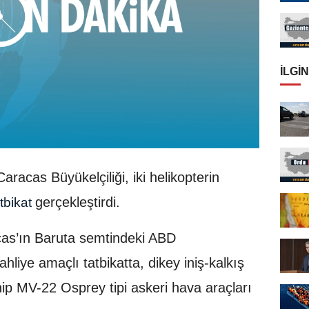
İLGIN
aracas Büyükelçiliği, iki helikopterin
gerçekleştirdi.
atbikat
cas’ın Baruta semtindeki ABD
hliye amaçlı tatbikatta, dikey iniş-kalkış
hip MV-22 Osprey tipi askeri hava araçları