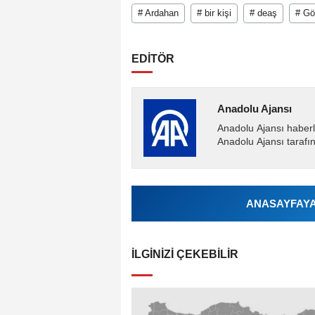
# Ardahan
# bir kişi
# deaş
# Gö
EDİTÖR
Anadolu Ajansı
Anadolu Ajansı haberl
Anadolu Ajansı tarafın
ANASAYFAYA 
İLGINIZI ÇEKEBILIR