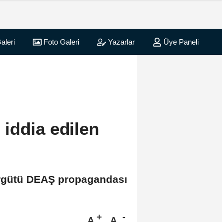
aleri
Foto Galeri
Yazarlar
Üye Paneli
iddia edilen
 örgütü DEAŞ propagandası
A
A