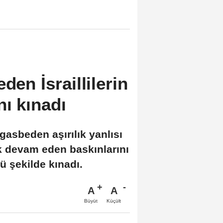
den İsraillilerin
nı kınadı
 gasbeden aşırılık yanlısı
lik devam eden baskınlarını
ü şekilde kınadı.
A
A
Büyüt
Küçült