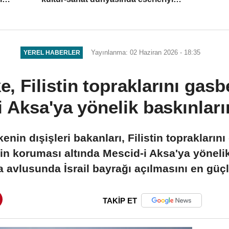
iz bıraktı
Yayınlanma: 02 Haziran 2026 - 18:35
YEREL HABERLER
e, Filistin topraklarını gasbe
 Aksa'ya yönelik baskınları
enin dışişleri bakanları, Filistin topraklarını
erinin koruması altında Mescid-i Aksa'ya yöne
 avlusunda İsrail bayrağı açılmasını en güçl
TAKİP ET