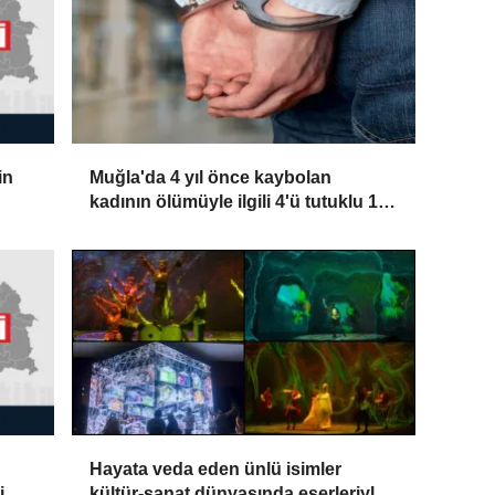
in
Muğla'da 4 yıl önce kaybolan
kadının ölümüyle ilgili 4'ü tutuklu 10
sanık yargılanıyor
Hayata veda eden ünlü isimler
i
kültür-sanat dünyasında eserleriyle