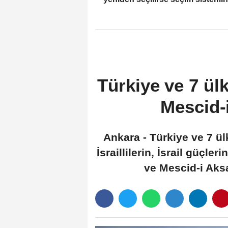
referanduma götürmeyi vadetti
Türkiye ve 7 ülk
Mescid-i
Ankara - Türkiye ve 7 ülk
İsraillilerin, İsrail güçl
ve Mescid-i Aksa