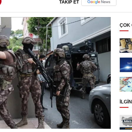
TAKİP ET
ÇOK
İLGIN