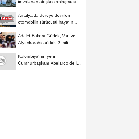
imzalanan ateşkes anlaşmasına
uyma çağrısında...
Antalya'da dereye devrilen
otomobilin sürücüsü hayatını
kaybetti
Adalet Bakanı Gürlek, Van ve
Afyonkarahisar'daki 2 faili
meçhul olayın...
Kolombiya'nın yeni
Cumhurbaşkanı Abelardo de la
Espriella: Güçlü...