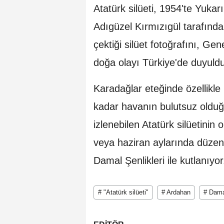
Atatürk silüeti, 1954'te Yuk
Adıgüzel Kırmızıgül tarafınd
çektiği silüet fotoğrafını, G
doğa olayı Türkiye'de duyuldu
Karadağlar eteğinde özellik
kadar havanın bulutsuz olduğ
izlenebilen Atatürk silüetinin
veya haziran aylarında düzen
Damal Şenlikleri ile kutlanıyor
# "Atatürk silüeti"
# Ardahan
# Dam