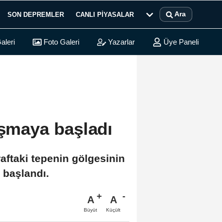
Ara
SON DEPREMLER
CANLI PIYASALAR
aleri
Foto Galeri
Yazarlar
Üye Paneli
uşmaya başladı
aftaki tepenin gölgesinin
 başlandı.
A
A
Büyüt
Küçült