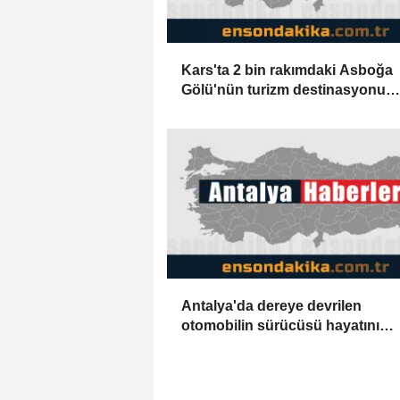
Kars'ta 2 bin rakımdaki Asboğa
Gölü'nün turizm destinasyonu
olması bekleniyor
Antalya'da dereye devrilen
otomobilin sürücüsü hayatını
kaybetti