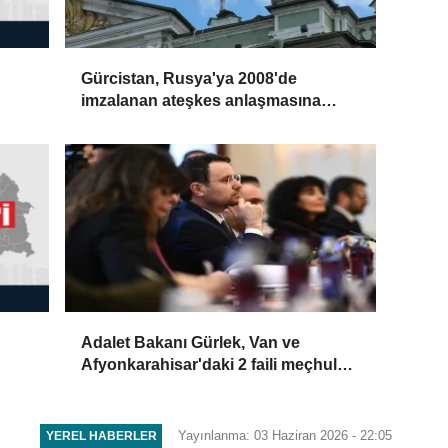
Gürcistan, Rusya'ya 2008'de
imzalanan ateşkes anlaşmasına
uyma çağrısında bulundu
Adalet Bakanı Gürlek, Van ve
Afyonkarahisar'daki 2 faili meçhul
olayın aydınlatıldığını duyurdu:
Yayınlanma: 03 Haziran 2026 - 22:05
YEREL HABERLER