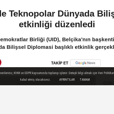
de Teknopolar Dünyada Bili
etkinliği düzenledi
emokratlar Birliği (UID), Belçika'nın başken
 Bilişsel Diplomasi başlıklı etkinlik gerçekl
TAKİP ET
ileriniz, KVKK ve GDPR kapsamında toplanıp işlenir. Detaylı bilgi almak için Veri Politikam
kabul etmiş olacaksınız.
AYRINTILAR
TAMAM
ÇOK