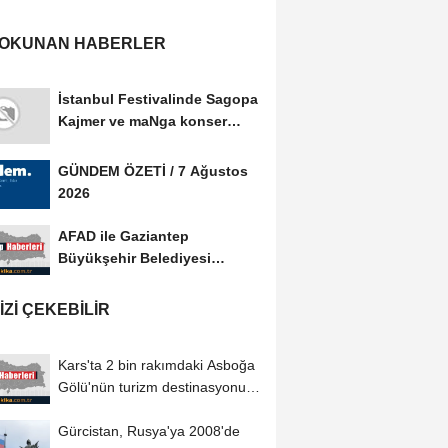
 OKUNAN HABERLER
İstanbul Festivalinde Sagopa
Kajmer ve maNga konser
verdi
GÜNDEM ÖZETİ / 7 Ağustos
2026
AFAD ile Gaziantep
Büyükşehir Belediyesi
arasında Afet Farkındalık...
IZI ÇEKEBILIR
Kars'ta 2 bin rakımdaki Asboğa
Gölü'nün turizm destinasyonu
olması...
Gürcistan, Rusya'ya 2008'de