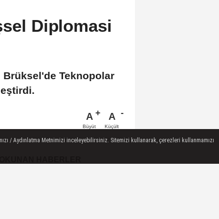
şsel Diplomasi
ti Brüksel'de Teknopolar
eştirdi.
A
A
Büyüt
Küçült
ızı / Aydınlatma Metnimizi inceleyebilirsiniz. Sitemizi kullanarak, çerezleri kullanmamızı
 OKUNAN HABERLER
İstanbul Festivalinde Sagopa
Kajmer ve maNga konser
verdi