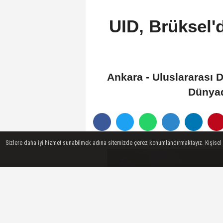
UID, Brüksel'
Ankara - Uluslararası D
Dünyada
Sizlere daha iyi hizmet sunabilmek adına sitemizde çerez konumlandırmaktayız. Kişisel ver