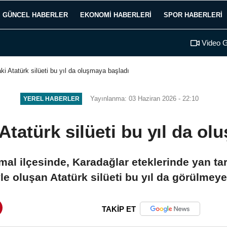
GÜNCEL HABERLER
EKONOMI HABERLERI
SPOR HABERLERI
Video G
ki Atatürk silüeti bu yıl da oluşmaya başladı
Yayınlanma: 03 Haziran 2026 - 22:10
YEREL HABERLER
Atatürk silüeti bu yıl da ol
al ilçesinde, Karadağlar eteklerinde yan tar
e oluşan Atatürk silüeti bu yıl da görülmeye
TAKİP ET