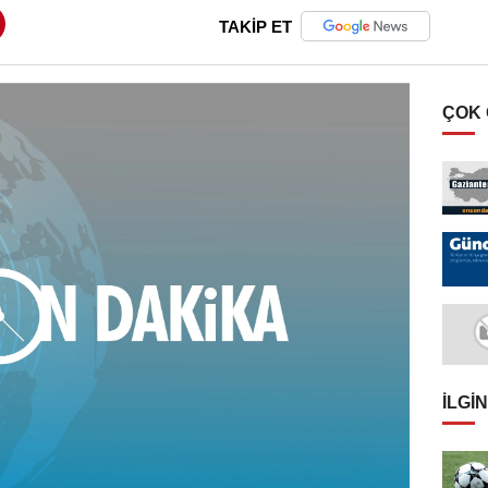
TAKİP ET
ÇOK
İLGIN