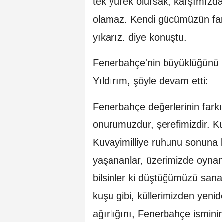
tek yürek olursak, karşımızda 
olamaz. Kendi gücümüzün fark
yıkarız. diye konuştu.
Fenerbahçe'nin büyüklüğünü ye
Yıldırım, şöyle devam etti:
Fenerbahçe değerlerinin fark
onurumuzdur, şerefimizdir. K
Kuvayimilliye ruhunu sonuna 
yaşananlar, üzerimizde oynana
bilsinler ki düştüğümüzü sana
kuşu gibi, küllerimizden yen
ağırlığını, Fenerbahçe ismi