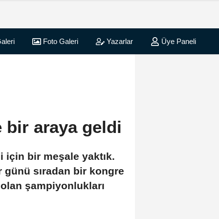
aleri
Foto Galeri
Yazarlar
Üye Paneli
 bir araya geldi
 için bir meşale yaktık.
 günü sıradan bir kongre
 olan şampiyonlukları