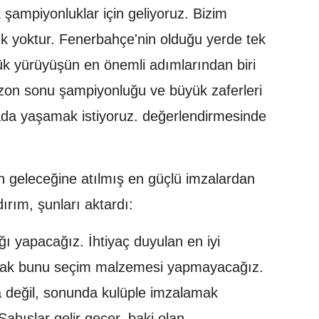
 şampiyonluklar için geliyoruz. Bizim
lük yoktur. Fenerbahçe'nin olduğu yerde tek
ük yürüyüşün en önemli adımlarından biri
on sonu şampiyonluğu ve büyük zaferleri
rada yaşamak istiyoruz. değerlendirmesinde
n geleceğine atılmış en güçlü imzalardan
ırım, şunları aktardı:
ğı yapacağız. İhtiyaç duyulan en iyi
ncak bunu seçim malzemesi yapmayacağız.
 değil, sonunda kulüple imzalamak
hıslar gelir geçer, baki olan