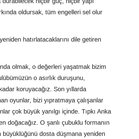
durabilecek hiçbir güç, hiçbir yapı
ında oldursak, tüm engelleri sel olur
niden hatırlatacaklarını dile getiren
ında olmak, o değerleri yaşatmak bizim
ulübümüzün o asırlık duruşunu,
kadar koruyacağız. Son yıllarda
n oyunlar, bizi yıpratmaya çalışanlar
nlar çok büyük yanılgı içinde. Tıpkı Anka
iden doğacağız. O şanlı çubuklu formanın
nin büyüklüğünü dosta düşmana yeniden