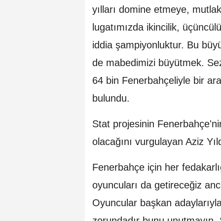
yılları domine etmeye, mutlak
lugatımızda ikincilik, üçüncü
iddia şampiyonluktur. Bu büy
de mabedimizi büyütmek. Sez
64 bin Fenerbahçeliyle bir a
bulundu.
Stat projesinin Fenerbahçe'ni
olacağını vurgulayan Aziz Yıld
Fenerbahçe için her fedakarlı
oyuncuları da getireceğiz a
Oyuncular başkan adaylarıyla
zorundadır bunu unutmayın. Şa