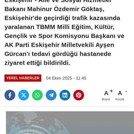
Bakanı Mahinur Özdemir Göktaş,
Eskişehir'de geçirdiği trafik kazasında
yaralanan TBMM Milli Eğitim, Kültür,
Gençlik ve Spor Komisyonu Başkanı ve
AK Parti Eskişehir Milletvekili Ayşen
Gürcan'ı tedavi gördüğü hastanede
ziyaret ettiği bildirildi.
04 Ekim 2025 - 11:45
YEREL HABERLER
A
A
Büyüt
Küçült