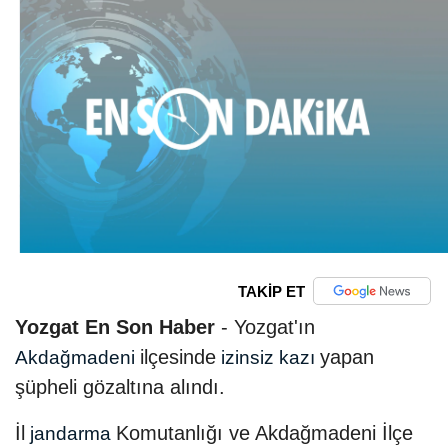
TAKİP ET
Yozgat En Son Haber
- Yozgat'ın
ilçesinde
yapan
Akdağmadeni
izinsiz kazı
şüpheli gözaltına alındı.
İl
Komutanlığı ve Akdağmadeni İlçe
jandarma