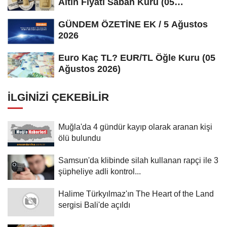
Altın Fiyatı Sabah Kuru (05
Ağustos...
GÜNDEM ÖZETİNE EK / 5 Ağustos
2026
Euro Kaç TL? EUR/TL Öğle Kuru (05
Ağustos 2026)
İLGINIZI ÇEKEBILIR
Muğla'da 4 gündür kayıp olarak aranan kişi
ölü bulundu
Samsun'da klibinde silah kullanan rapçi ile 3
şüpheliye adli kontrol...
Halime Türkyılmaz'ın The Heart of the Land
sergisi Bali'de açıldı