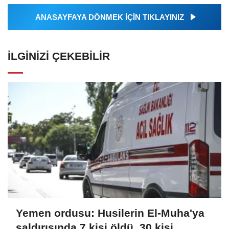
ANASAYFAYA DÖNMEK İÇİN TIKLAYINIZ
İLGINIZI ÇEKEBILIR
Yemen ordusu: Husilerin El-Muha'ya
saldırısında 7 kişi öldü, 30 kişi