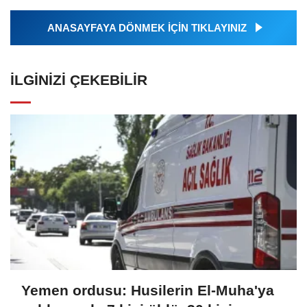
ANASAYFAYA DÖNMEK İÇİN TIKLAYINIZ
İLGINIZI ÇEKEBILIR
Yemen ordusu: Husilerin El-Muha'ya