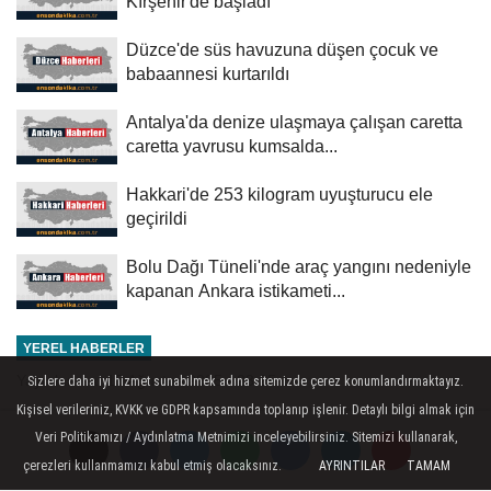
Kırşehir'de başladı
Düzce'de süs havuzuna düşen çocuk ve
babaannesi kurtarıldı
Antalya'da denize ulaşmaya çalışan caretta
caretta yavrusu kumsalda...
Hakkari'de 253 kilogram uyuşturucu ele
geçirildi
Bolu Dağı Tüneli'nde araç yangını nedeniyle
kapanan Ankara istikameti...
YEREL HABERLER
Yayınlanma: 15 Ağustos 2025 - 23:25
Sizlere daha iyi hizmet sunabilmek adına sitemizde çerez konumlandırmaktayız.
Kişisel verileriniz, KVKK ve GDPR kapsamında toplanıp işlenir. Detaylı bilgi almak için
Mısır: Uluslararası toplum İsrail'in
Veri Politikamızı / Aydınlatma Metnimizi inceleyebilirsiniz. Sitemizi kullanarak,
sorumsuz politikalarına karşı
çerezleri kullanmamızı kabul etmiş olacaksınız.
AYRINTILAR
TAMAM