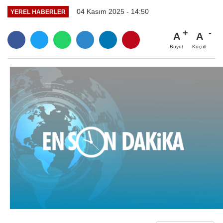
04 Kasım 2025 - 14:50
YEREL HABERLER
A
A
Büyüt
Küçült