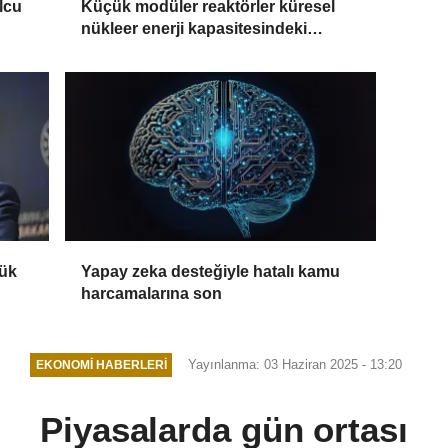
Küçük modüler reaktörler küresel
olcu
nükleer enerji kapasitesindeki
büyümenin 4'te 1'ini üstlenecek
rük
Yapay zeka desteğiyle hatalı kamu
harcamalarına son
Yayınlanma: 03 Haziran 2025 - 13:20
EKONOMI HABERLERI
Piyasalarda gün ortası