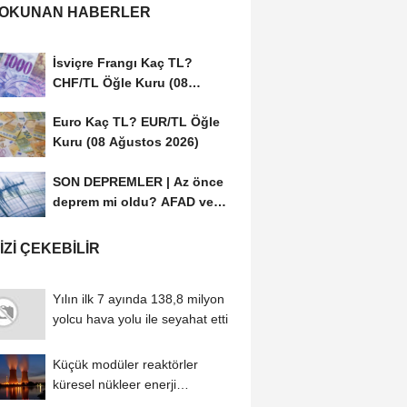
 OKUNAN HABERLER
İsviçre Frangı Kaç TL?
CHF/TL Öğle Kuru (08
Ağustos 2026)
Euro Kaç TL? EUR/TL Öğle
Kuru (08 Ağustos 2026)
SON DEPREMLER | Az önce
deprem mi oldu? AFAD ve
Kandilli Rasathanesi...
IZI ÇEKEBILIR
Yılın ilk 7 ayında 138,8 milyon
yolcu hava yolu ile seyahat etti
Küçük modüler reaktörler
küresel nükleer enerji
kapasitesindeki...