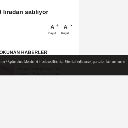
liradan satılıyor
A
A
Büyüt
Küçült
 OKUNAN HABERLER
ızı / Aydınlatma Metnimizi inceleyebilirsiniz. Sitemizi kullanarak, çerezleri kullanmamızı
İsviçre Frangı Kaç TL?
CHF/TL Öğle Kuru (08
Ağustos 2026)
Euro Kaç TL? EUR/TL Öğle
Kuru (08 Ağustos 2026)
SON DEPREMLER | Az önce
deprem mi oldu? AFAD ve
Kandilli Rasathanesi...
IZI ÇEKEBILIR