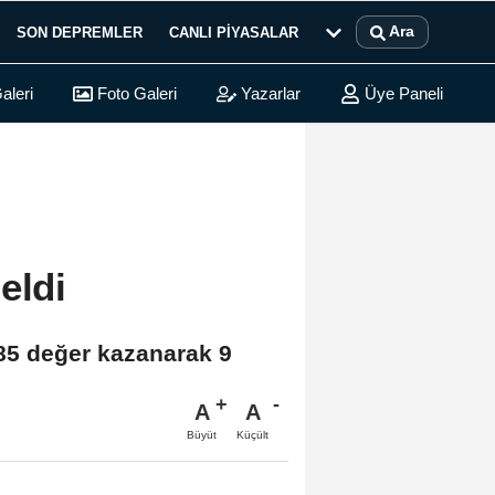
Ara
SON DEPREMLER
CANLI PIYASALAR
aleri
Foto Galeri
Yazarlar
Üye Paneli
eldi
,85 değer kazanarak 9
A
A
Büyüt
Küçült