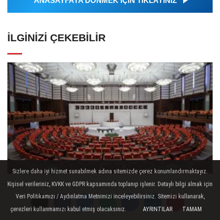
ANASAYFAYA DÖNMEK İÇİN TIKLAYINIZ
İLGINIZI ÇEKEBILIR
Sizlere daha iyi hizmet sunabilmek adına sitemizde çerez konumlandırmaktayız.
Kişisel verileriniz, KVKK ve GDPR kapsamında toplanıp işlenir. Detaylı bilgi almak için
Suça sürüklenen çocuklara ilişkin
Veri Politikamızı / Aydınlatma Metnimizi inceleyebilirsiniz. Sitemizi kullanarak,
düzenlemeleri içeren kanun teklifi
çerezleri kullanmamızı kabul etmiş olacaksınız.
AYRINTILAR
TAMAM
TBMM Genel Kurulunda