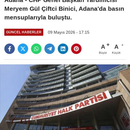
Meryem Gül Çiftci Binici, Adana'da basın
mensuplarıyla buluştu.
09 Mayıs 2026 - 17:15
GÜNCEL HABERLER
A
A
Büyüt
Küçült