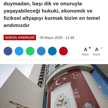
duymadan, başı dik ve onuruyla
yaşayabileceği hukuki, ekonomik ve
fiziksel altyapıyı kurmak bizim en temel
andımızdır
09 Mayıs 2026 - 12:48
GÜNCEL HABERLER
A
A
Büyüt
Küçült