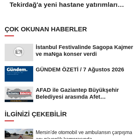
Tekirdağ'a yeni hastane yatırımları
müjdesi:
ÇOK OKUNAN HABERLER
İstanbul Festivalinde Sagopa Kajmer
ve maNga konser verdi
GÜNDEM ÖZETİ / 7 Ağustos 2026
AFAD ile Gaziantep Büyükşehir
Belediyesi arasında Afet
Farkındalık...
İLGINIZI ÇEKEBILIR
Mersin'de otomobil ve ambulansın çarpışma
anı güvenlik kamerasında