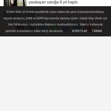
yaralayan sanığa 8 yıl hapis
Sizlere daha iyi hizmet sunabilmek adına sitemizde çerez konumlandırmaktayız.
YEREL HABERLER
Kişisel verileriniz, KVKK ve GDPR kapsamında toplanıp işlenir. Detaylı bilgi almak için
Yayınlanma: 20 Mayıs 2026 - 10:15
Veri Politikamızı / Aydınlatma Metnimizi inceleyebilirsiniz. Sitemizi kullanarak,
çerezleri kullanmamızı kabul etmiş olacaksınız.
AYRINTILAR
TAMAM
Karabük'te 2 ev ve ahır yandı
Karabük - Karabük'ün Eskipazar
ilçesinde 2 ev ve ahır yandı.
20 Mayıs 2026 - 10:15
YEREL HABERLER
A
A
Büyüt
Küçült