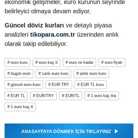
ekonomik gelişmeler, euro kurunun seyrinde
belirleyici olmaya devam ediyor.
Güncel döviz kurları
ve detaylı piyasa
analizleri
tikopara.com.tr
üzerinden anlık
olarak takip edilebiliyor.
# euro kuru
# euro kaç tl
# euro ne kadar
# euro fiyatı
# bugün euro
# canlı euro kuru
# anlık euro kuru
# güncel euro kuru
# EUR TRY
# EUR TL kuru
# EUR TL
# EUR/TRY
# EUR/TL
# 1 euro kaç lira
# 1 euro kaç tl
ANASAYFAYA DÖNMEK İÇİN TIKLAYINIZ