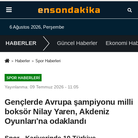
6 Ağustos 2026, Perşembe
HABERLER
Güncel Haberler
Ekonomi Habe
Haberler
Spor Haberleri
SPOR HABERLERI
Yayınlanma: 09 Temmuz 2026 - 11:05
Gençlerde Avrupa şampiyonu milli
boksör Nilay Yaren, Akdeniz
Oyunları'na odaklandı
Spor - Kariyerinde 10 Türkiye