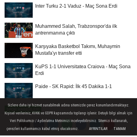
Inter Turku 2-1 Vaduz - Maç Sona Erdi
Muhammed Salah, Trabzonspor'da ilk
antrenmanına çıktı
Karşıyaka Basketbol Takımı, Muhaymin
Mustafa'yı transfer etti
KuPS 1-1 Universitatea Craiova - Maç Sona
Erdi
Paide - SK Rapid: İlk 45 Dakika 1-1
Sizlere daha iyi hizmet sunabilmek adına sitemizde çerez konumlandırmaktayız.
SPOR HABERLERI
Kişisel verileriniz, KVKK ve GDPR kapsamında toplanıp işlenir. Detaylı bilgi almak için
Yayınlanma: 09 Temmuz 2026 - 11:03
Veri Politikamızı / Aydınlatma Metnimizi inceleyebilirsiniz. Sitemizi kullanarak,
çerezleri kullanmamızı kabul etmiş olacaksınız.
AYRINTILAR
TAMAM
Mardinli milli satranççı Tuana'nın