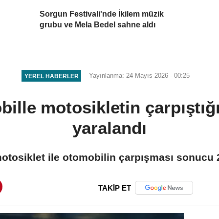
Sorgun Festivali'nde İkilem müzik
grubu ve Mela Bedel sahne aldı
Yayınlanma: 24 Mayıs 2026 - 00:25
YEREL HABERLER
bille motosikletin çarpıştığ
yaralandı
e motosiklet ile otomobilin çarpışması sonucu 2
TAKİP ET