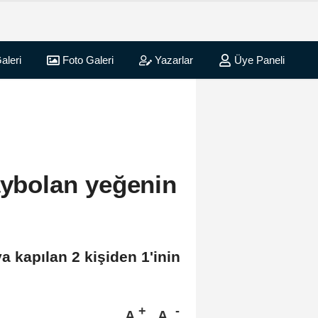
aleri
Foto Galeri
Yazarlar
Üye Paneli
aybolan yeğenin
a kapılan 2 kişiden 1'inin
A
A