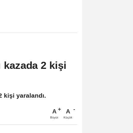
ı kazada 2 kişi
 kişi yaralandı.
A
A
Büyüt
Küçült