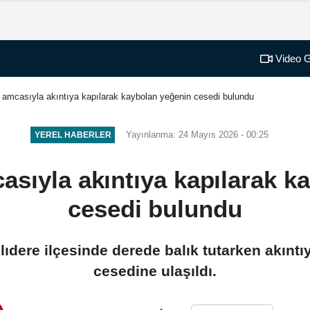
Video G
 amcasıyla akıntıya kapılarak kaybolan yeğenin cesedi bulundu
Yayınlanma: 24 Mayıs 2026 - 00:25
YEREL HABERLER
asıyla akıntıya kapılarak k
cesedi bulundu
ıdere ilçesinde derede balık tutarken akıntıy
cesedine ulaşıldı.