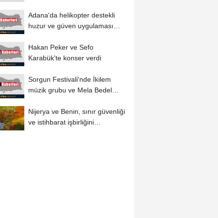
kazanan Abelardo de la
Espriella...
Adana'da helikopter destekli
huzur ve güven uygulaması
yapıldı
Hakan Peker ve Sefo
Karabük'te konser verdi
Sorgun Festivali'nde İkilem
müzik grubu ve Mela Bedel
sahne aldı
Nijerya ve Benin, sınır güvenliği
ve istihbarat işbirliğini
güçlendirecek