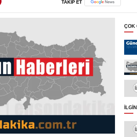
TAKİP ET
ÇOK
İLGIN