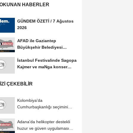
 OKUNAN HABERLER
GÜNDEM ÖZETİ / 7 Ağustos
2026
AFAD ile Gaziantep
Büyükşehir Belediyesi
arasında Afet Farkındalık...
İstanbul Festivalinde Sagopa
Kajmer ve maNga konser
verdi
IZI ÇEKEBILIR
Kolombiya'da
Cumhurbaşkanlığı seçimini
kazanan Abelardo de la
Espriella...
Adana'da helikopter destekli
huzur ve güven uygulaması