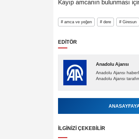
Kayıp amcanın bulunması içi
# amca ve yeğen
# dere
# Giresun
EDİTÖR
Anadolu Ajansı
Anadolu Ajansı haberl
Anadolu Ajansı tarafın
ANASAYFAYA 
İLGINIZI ÇEKEBILIR