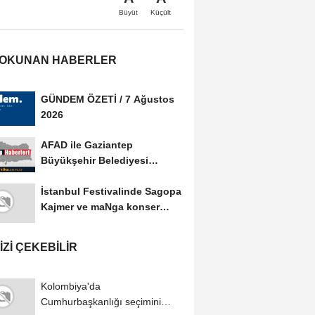
Büyüt
Küçült
 OKUNAN HABERLER
GÜNDEM ÖZETİ / 7 Ağustos
2026
AFAD ile Gaziantep
Büyükşehir Belediyesi
arasında Afet Farkındalık...
İstanbul Festivalinde Sagopa
Kajmer ve maNga konser
verdi
IZI ÇEKEBILIR
Kolombiya'da
Cumhurbaşkanlığı seçimini