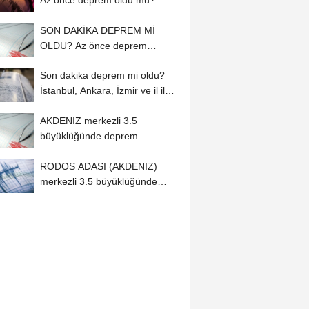
AFAD ve Kandilli...
SON DAKİKA DEPREM Mİ
OLDU? Az önce deprem
nerede oldu, kaç
Son dakika deprem mi oldu?
büyüklüğünde?...
İstanbul, Ankara, İzmir ve il il
AFAD –...
AKDENIZ merkezli 3.5
büyüklüğünde deprem
(07.08.2026)
RODOS ADASI (AKDENIZ)
merkezli 3.5 büyüklüğünde
deprem (07.08.2026)