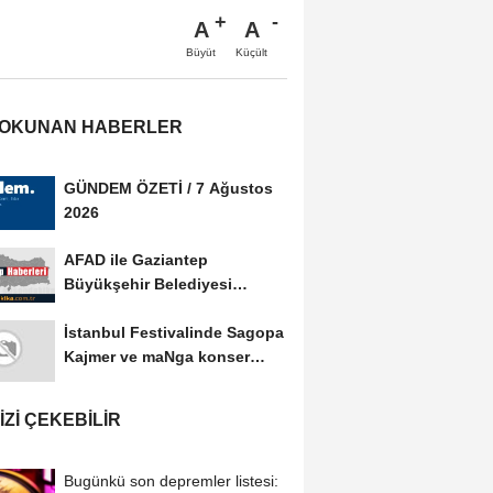
A
A
Büyüt
Küçült
 OKUNAN HABERLER
GÜNDEM ÖZETİ / 7 Ağustos
2026
AFAD ile Gaziantep
Büyükşehir Belediyesi
arasında Afet Farkındalık...
İstanbul Festivalinde Sagopa
Kajmer ve maNga konser
verdi
IZI ÇEKEBILIR
Bugünkü son depremler listesi: