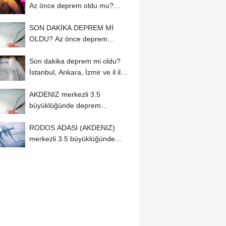
Az önce deprem oldu mu?
AFAD ve Kandilli...
SON DAKİKA DEPREM Mİ
OLDU? Az önce deprem
nerede oldu, kaç
Son dakika deprem mi oldu?
büyüklüğünde?...
İstanbul, Ankara, İzmir ve il il
AFAD –...
AKDENIZ merkezli 3.5
büyüklüğünde deprem
(07.08.2026)
RODOS ADASI (AKDENIZ)
merkezli 3.5 büyüklüğünde
deprem (07.08.2026)