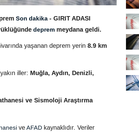
eprem
- GIRIT ADASI
Son dakika
yüklüğünde
meydana geldi.
deprem
civarında yaşanan deprem yerin
8.9 km
akın iller:
Muğla, Aydın, Denizli,
athanesi ve Sismoloji Araştırma
ve
kaynaklıdır. Veriler
thanesi
AFAD