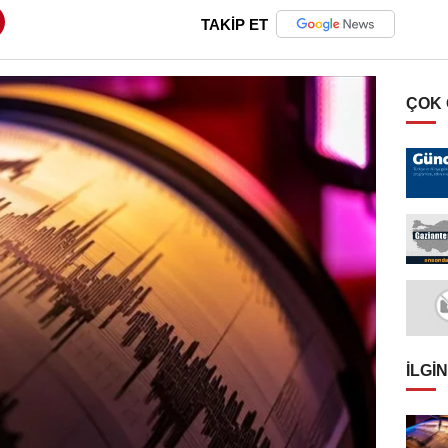
TAKİP ET
ÇOK
İLGIN