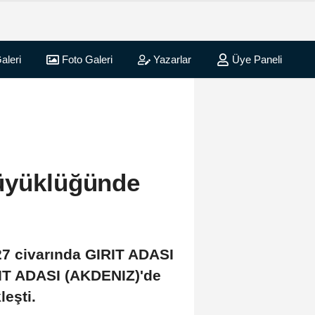
aleri
Foto Galeri
Yazarlar
Üye Paneli
büyüklüğünde
27 civarında GIRIT ADASI
IT ADASI (AKDENIZ)'de
eşti.