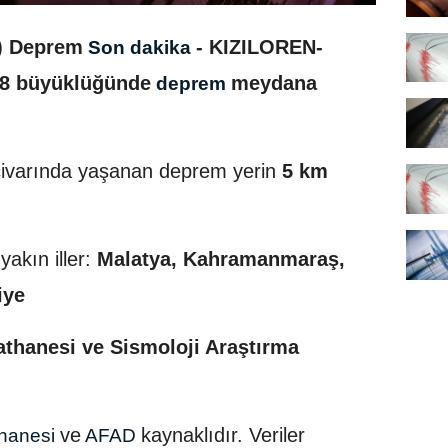
) Deprem
- KIZILOREN-
Son dakika
.8 büyüklüğünde
meydana
deprem
civarında yaşanan deprem yerin
5 km
akın iller:
Malatya, Kahramanmaraş,
iye
athanesi ve Sismoloji Araştırma
ve
kaynaklıdır. Veriler
thanesi
AFAD