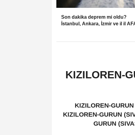
Son dakika deprem mi oldu?
İstanbul, Ankara, İzmir ve il il A
Kandilli son depremler (07.08.20
KIZILOREN-GU
KIZILOREN-GURUN (S
KIZILOREN-GURUN (SIVA
GURUN (SIVAS