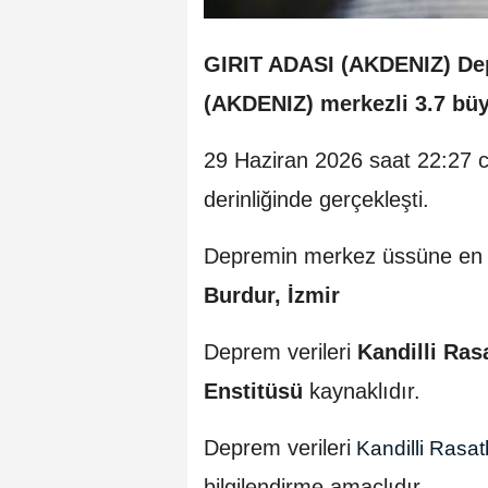
GIRIT ADASI (AKDENIZ) D
(AKDENIZ) merkezli 3.7 bü
29 Haziran 2026 saat 22:27 
derinliğinde gerçekleşti.
Depremin merkez üssüne en y
Burdur, İzmir
Deprem verileri
Kandilli Ras
Enstitüsü
kaynaklıdır.
Deprem verileri
Kandilli Rasa
bilgilendirme amaçlıdır.