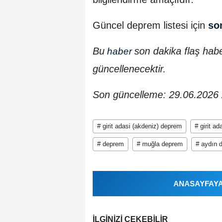
Güncel deprem listesi için
so
Bu
son dakika flaş hab
haber
güncellenecektir.
Son güncelleme: 29.06.2026
# girit adasi (akdeniz) deprem
# girit a
# deprem
# muğla deprem
# aydın 
ANASAYFAYA 
İLGINIZI ÇEKEBILIR