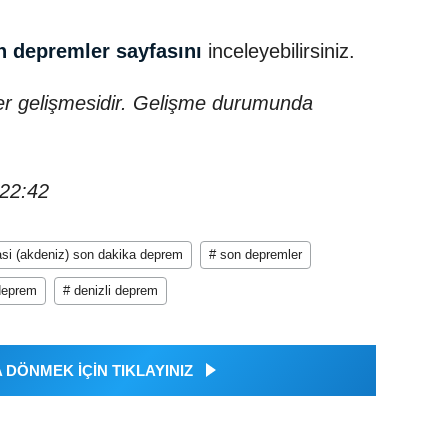
n depremler sayfasını
inceleyebilirsiniz.
er gelişmesidir. Gelişme durumunda
 22:42
dasi (akdeniz) son dakika deprem
# son depremler
deprem
# denizli deprem
DÖNMEK İÇİN TIKLAYINIZ