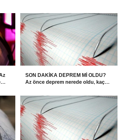
 Az
SON DAKİKA DEPREM Mİ OLDU?
e
Az önce deprem nerede oldu, kaç
büyüklüğünde? (07.08.2026 AFAD –
Kandilli)