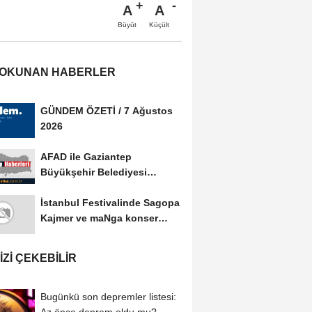
A
A
Büyüt
Küçült
 OKUNAN HABERLER
GÜNDEM ÖZETİ / 7 Ağustos
2026
AFAD ile Gaziantep
Büyükşehir Belediyesi
arasında Afet Farkındalık...
İstanbul Festivalinde Sagopa
Kajmer ve maNga konser
verdi
IZI ÇEKEBILIR
Bugünkü son depremler listesi:
Az önce deprem oldu mu?