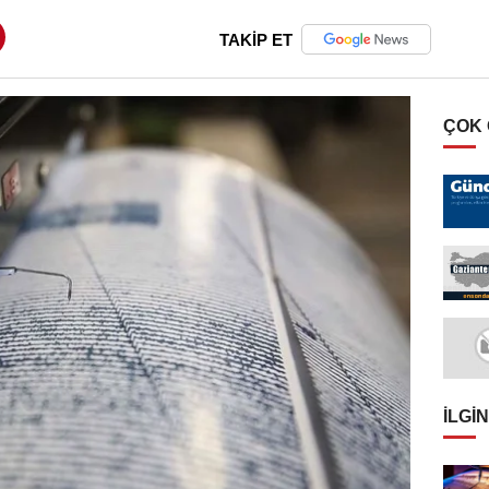
TAKİP ET
ÇOK
İLGIN