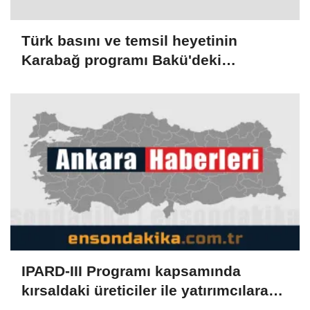
Türk basını ve temsil heyetinin
Karabağ programı Bakü'deki
değerlendirme toplantısıyla sona erdi
IPARD-III Programı kapsamında
kırsaldaki üreticiler ile yatırımcılara
temmuzda 634,3 milyon lira ödendi