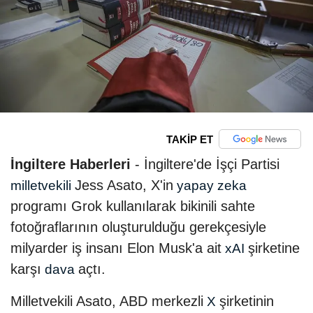
TAKİP ET
İngiltere Haberleri
- İngiltere'de İşçi Partisi
Jess Asato, X'in
milletvekili
yapay zeka
programı Grok kullanılarak bikinili sahte
fotoğraflarının oluşturulduğu gerekçesiyle
milyarder iş insanı Elon Musk'a ait
şirketine
xAI
karşı
açtı.
dava
Milletvekili Asato, ABD merkezli
şirketinin
X