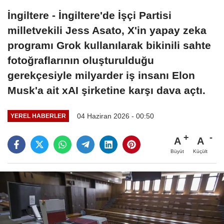
İngiltere - İngiltere'de İşçi Partisi
milletvekili Jess Asato, X'in yapay zeka
programı Grok kullanılarak bikinili sahte
fotoğraflarının oluşturulduğu
gerekçesiyle milyarder iş insanı Elon
Musk'a ait xAI şirketine karşı dava açtı.
04 Haziran 2026 - 00:50
YEREL HABERLER
A
A
Büyüt
Küçült