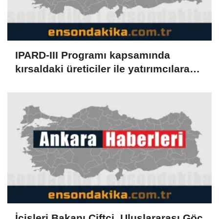
IPARD-III Programı kapsamında
kırsaldaki üreticiler ile yatırımcılara
temmuzda 634,3 milyon lira ödendi
İçişleri Bakanı Çiftçi, Uluslararası Göç