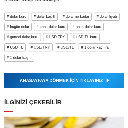
# dolar kuru
# dolar kaç tl
# dolar ne kadar
# dolar fiyatı
# bugün dolar
# canlı dolar kuru
# anlık dolar kuru
# güncel dolar kuru
# USD TRY
# USD TL kuru
# USD TL
# USD/TRY
# USD/TL
# 1 dolar kaç lira
# 1 dolar kaç tl
ANASAYFAYA DÖNMEK İÇİN TIKLAYINIZ
İLGINIZI ÇEKEBILIR