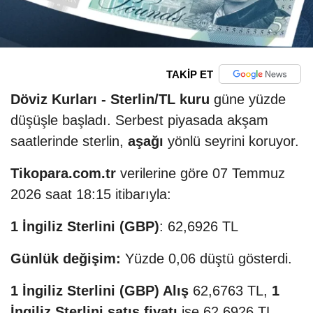
TAKİP ET
Döviz Kurları -
Sterlin/TL kuru
güne yüzde
düşüşle başladı. Serbest piyasada akşam
saatlerinde sterlin,
aşağı
yönlü seyrini koruyor.
Tikopara.com.tr
verilerine göre 07 Temmuz
2026 saat 18:15 itibarıyla:
1 İngiliz Sterlini (GBP)
: 62,6926 TL
Günlük değişim:
Yüzde 0,06 düştü gösterdi.
1 İngiliz Sterlini (GBP) Alış
62,6763 TL,
1
İngiliz Sterlini satış fiyatı
ise 62,6926 TL