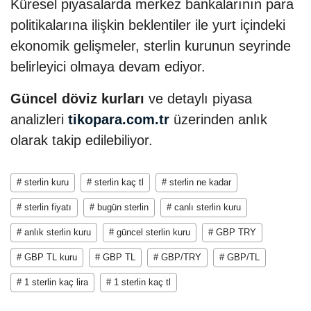
Küresel piyasalarda merkez bankalarının para
politikalarına ilişkin beklentiler ile yurt içindeki
ekonomik gelişmeler, sterlin kurunun seyrinde
belirleyici olmaya devam ediyor.
Güncel döviz kurları
ve detaylı piyasa
analizleri
tikopara.com.tr
üzerinden anlık
olarak takip edilebiliyor.
# sterlin kuru
# sterlin kaç tl
# sterlin ne kadar
# sterlin fiyatı
# bugün sterlin
# canlı sterlin kuru
# anlık sterlin kuru
# güncel sterlin kuru
# GBP TRY
# GBP TL kuru
# GBP TL
# GBP/TRY
# GBP/TL
# 1 sterlin kaç lira
# 1 sterlin kaç tl