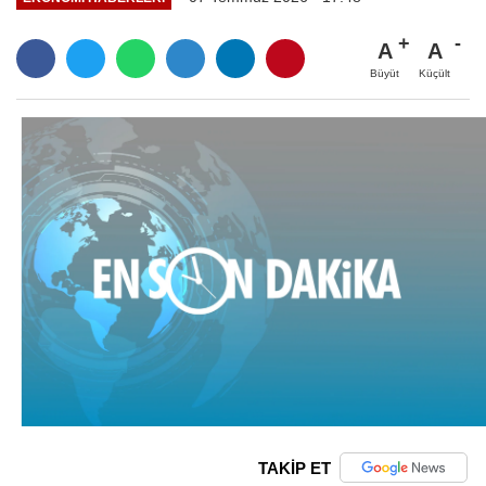
A
A
Büyüt
Küçült
TAKİP ET