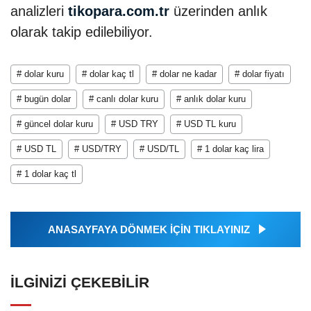
analizleri
tikopara.com.tr
üzerinden anlık
olarak takip edilebiliyor.
# dolar kuru
# dolar kaç tl
# dolar ne kadar
# dolar fiyatı
# bugün dolar
# canlı dolar kuru
# anlık dolar kuru
# güncel dolar kuru
# USD TRY
# USD TL kuru
# USD TL
# USD/TRY
# USD/TL
# 1 dolar kaç lira
# 1 dolar kaç tl
ANASAYFAYA DÖNMEK İÇİN TIKLAYINIZ
İLGINIZI ÇEKEBILIR