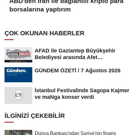
ABD'den İran ile bağlantılı kripto para
borsalarına yaptırım
ÇOK OKUNAN HABERLER
AFAD ile Gaziantep Büyükşehir
Belediyesi arasında Afet
Farkındalık...
GÜNDEM ÖZETİ / 7 Ağustos 2026
İstanbul Festivalinde Sagopa Kajmer
ve maNga konser verdi
İLGINIZI ÇEKEBILIR
Dünya Bankası'ndan Suriye'nin finans