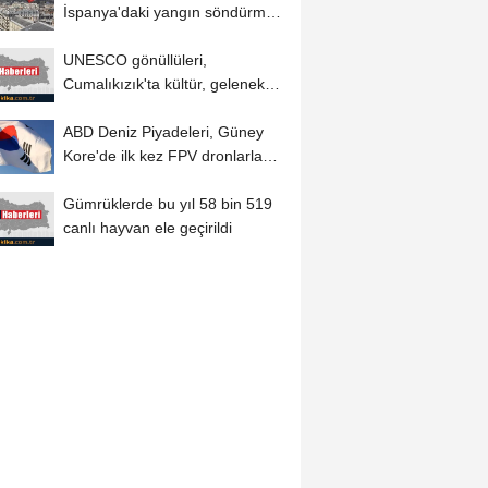
İspanya'daki yangın söndürme
uçakları...
UNESCO gönüllüleri,
Cumalıkızık'ta kültür, gelenek
ve görenekleri...
ABD Deniz Piyadeleri, Güney
Kore'de ilk kez FPV dronlarla
gerçek mühimmatlı...
Gümrüklerde bu yıl 58 bin 519
canlı hayvan ele geçirildi