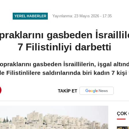
mühimmatlı tatbikat düzenledi
Yayınlanma: 23 Mayıs 2026 - 17:35
YEREL HABERLER
topraklarını gasbeden İsraillil
7 Filistinliyi darbetti
 topraklarını gasbeden İsraillilerin, işgal altın
e Filistinlilere saldırılarında biri kadın 7 kişi
TAKİP ET
ÇOK