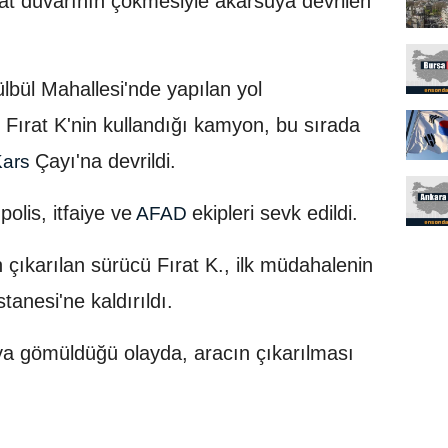
nat duvarının çökmesiyle akarsuya devrilen
ülbül Mahallesi'nde yapılan yol
 Fırat K'nin kullandığı kamyon, bu sırada
Çayı'na devrildi.
ars
olis, itfaiye ve
ekipleri sevk edildi.
AFAD
 çıkarılan sürücü Fırat K., ilk müdahalenin
anesi'ne kaldırıldı.
 gömüldüğü olayda, aracın çıkarılması