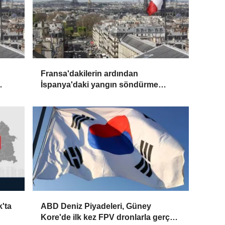
Fransa'dakilerin ardından
İspanya'daki yangın söndürme
uçakları da Türkiye'ye döndü
'ta
ABD Deniz Piyadeleri, Güney
Kore'de ilk kez FPV dronlarla gerçek