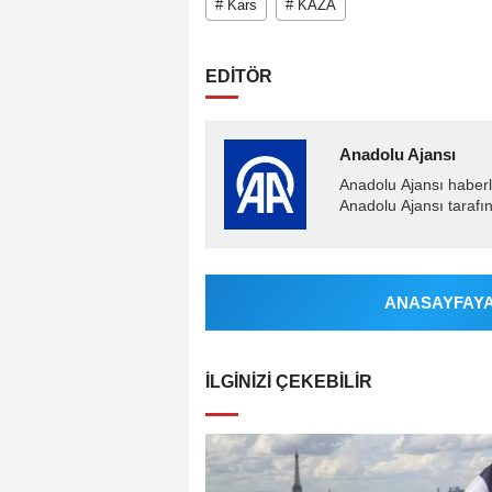
# Kars
# KAZA
EDİTÖR
Anadolu Ajansı
Anadolu Ajansı haberl
Anadolu Ajansı tarafın
ANASAYFAYA 
İLGINIZI ÇEKEBILIR