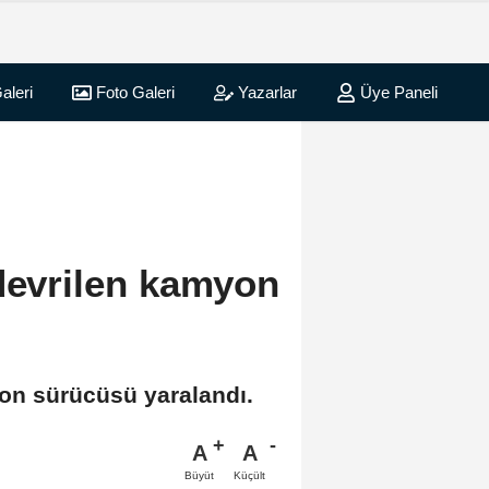
aleri
Foto Galeri
Yazarlar
Üye Paneli
 devrilen kamyon
yon sürücüsü yaralandı.
A
A
Büyüt
Küçült