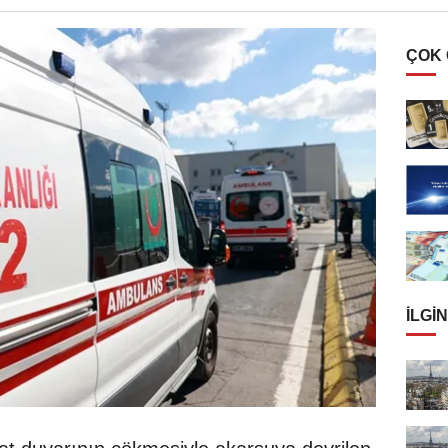
ÇOK
İLGIN