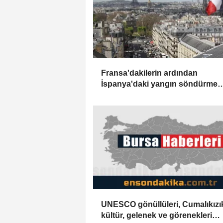
Fransa'dakilerin ardından
İspanya'daki yangın söndürme
uçakları da Türkiye'ye döndü
UNESCO gönüllüleri, Cumalıkızık
kültür, gelenek ve görenekleri