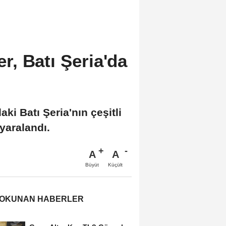
er, Batı Şeria'da
daki Batı Şeria'nın çeşitli
 yaralandı.
A
A
Büyüt
Küçült
 OKUNAN HABERLER