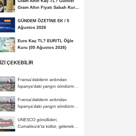
Gram Altın Kaç TL? Güncel
Gram Altın Fiyatı Sabah Kuru
(05 Ağustos...
GÜNDEM ÖZETİNE EK / 5
Ağustos 2026
Euro Kaç TL? EUR/TL Öğle
Kuru (05 Ağustos 2026)
IZI ÇEKEBILIR
Fransa'dakilerin ardından
İspanya'daki yangın söndürme
uçakları...
Fransa'dakilerin ardından
İspanya'daki yangın söndürme
uçakları...
UNESCO gönüllüleri,
Cumalıkızık'ta kültür, gelenek
ve görenekleri...