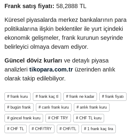
Frank satış fiyatı:
58,2888 TL
Küresel piyasalarda merkez bankalarının para
politikalarına ilişkin beklentiler ile yurt içindeki
ekonomik gelişmeler, frank kurunun seyrinde
belirleyici olmaya devam ediyor.
Güncel döviz kurları
ve detaylı piyasa
analizleri
tikopara.com.tr
üzerinden anlık
olarak takip edilebiliyor.
# frank kuru
# frank kaç tl
# frank ne kadar
# frank fiyatı
# bugün frank
# canlı frank kuru
# anlık frank kuru
# güncel frank kuru
# CHF TRY
# CHF TL kuru
# CHF TL
# CHF/TRY
# CHF/TL
# 1 frank kaç lira