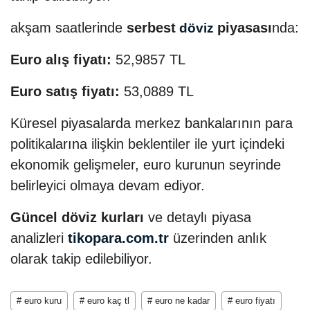
akşam saatlerinde
serbest
piyasası
nda:
döviz
Euro alış fiyatı:
52,9857 TL
Euro satış fiyatı:
53,0889 TL
Küresel piyasalarda merkez bankalarının para
politikalarına ilişkin beklentiler ile yurt içindeki
ekonomik gelişmeler, euro kurunun seyrinde
belirleyici olmaya devam ediyor.
Güncel döviz kurları
ve detaylı piyasa
analizleri
tikopara.com.tr
üzerinden anlık
olarak takip edilebiliyor.
# euro kuru
# euro kaç tl
# euro ne kadar
# euro fiyatı