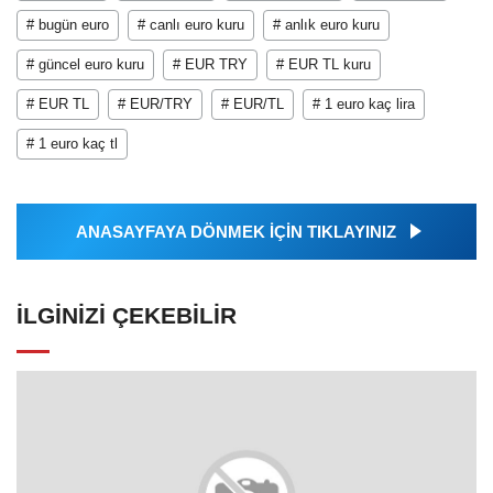
# bugün euro
# canlı euro kuru
# anlık euro kuru
# güncel euro kuru
# EUR TRY
# EUR TL kuru
# EUR TL
# EUR/TRY
# EUR/TL
# 1 euro kaç lira
# 1 euro kaç tl
ANASAYFAYA DÖNMEK İÇİN TIKLAYINIZ
İLGINIZI ÇEKEBILIR