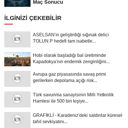
Maç Sonucu
İLGINIZI ÇEKEBILIR
ASELSAN'ın geliştirdiği sığınak delici
TOLUN P hedefi tam isabetle...
Hobi olarak başladığı bal üretiminde
Kapadokya'nın endemik zenginliğini...
Avrupa gaz piyasasında savaş primi
gerilerken depolama açığı risk...
Türk savunma sanayisinin Milli Yetkinlik
Hamlesi ile 500 bin kişiye...
GRAFİKLİ - Karadeniz'deki saldırılar küresel
tahıl sevkiyatını...