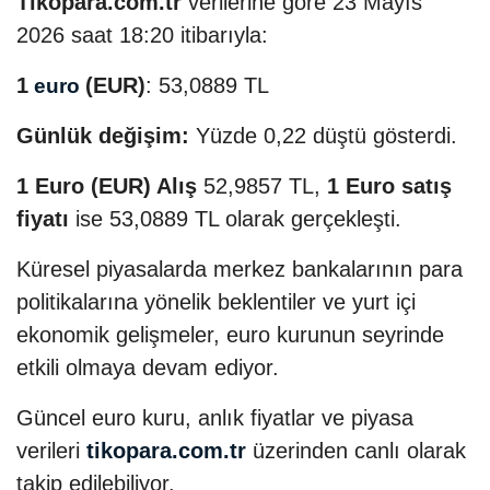
Tikopara.com.tr
verilerine göre 23 Mayıs
2026 saat 18:20 itibarıyla:
1
(EUR)
: 53,0889 TL
euro
Günlük değişim:
Yüzde 0,22 düştü gösterdi.
1 Euro (EUR) Alış
52,9857 TL,
1 Euro satış
fiyatı
ise 53,0889 TL olarak gerçekleşti.
Küresel piyasalarda merkez bankalarının para
politikalarına yönelik beklentiler ve yurt içi
ekonomik gelişmeler, euro kurunun seyrinde
etkili olmaya devam ediyor.
Güncel euro kuru, anlık fiyatlar ve piyasa
verileri
tikopara.com.tr
üzerinden canlı olarak
takip edilebiliyor.