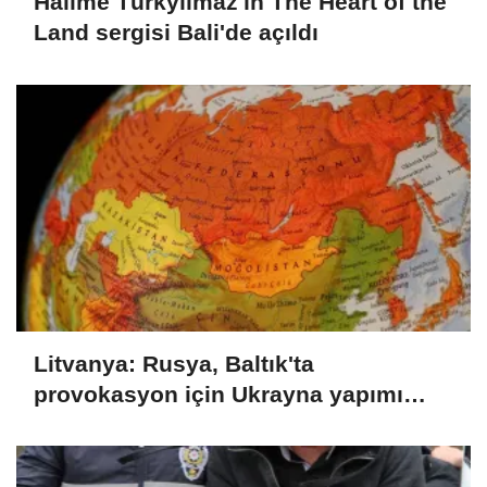
Halime Türkyılmaz'ın The Heart of the
Land sergisi Bali'de açıldı
Litvanya: Rusya, Baltık'ta
provokasyon için Ukrayna yapımı
İHA'ları kullanabilir