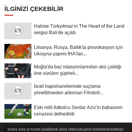
İLGINIZI ÇEKEBILIR
Halime Türkyılmaz'ın The Heart of the Land
sergisi Bali'de açıldı
Litvanya: Rusya, Baltık'ta provokasyon için
Ukrayna yapımı İHA'ları...
Muğla'da baz istasyonlarından akü çaldığı
öne sürülen şüpheli...
İsrail hapishanelerinde suçlama
yöneltilmeden alıkonan Filistinli...
Eski milli futbolcu Serdar Aziz'in babasının
cenazesi defnedildi
Sizlere daha iyi hizmet sunabilmek adına sitemizde çerez konumlandırmaktayız.
YEREL HABERLER