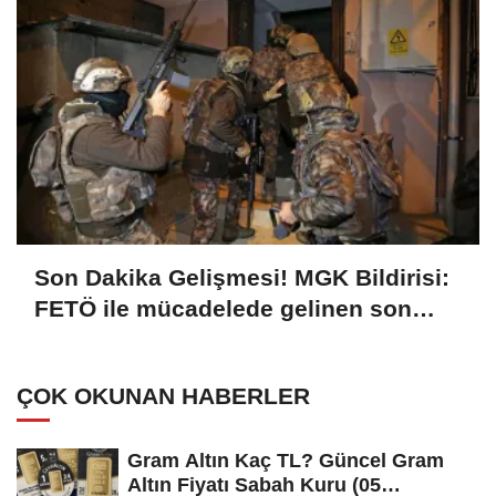
Son Dakika Gelişmesi! MGK Bildirisi:
FETÖ ile mücadelede gelinen son
durum değerlendirilmiş, ihanet
şebekesinin tamamen bertaraf
ÇOK OKUNAN HABERLER
edilmesine matuf tedbirlerin
hassasiyetle sürdürüleceği
Gram Altın Kaç TL? Güncel Gram
kaydedilmiştir
Altın Fiyatı Sabah Kuru (05