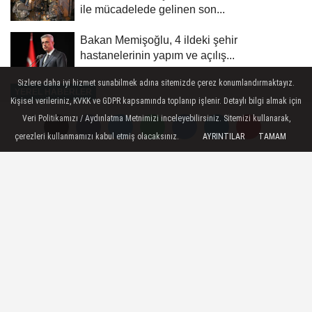
ile mücadelede gelinen son...
Bakan Memişoğlu, 4 ildeki şehir
hastanelerinin yapım ve açılış...
Sizlere daha iyi hizmet sunabilmek adına sitemizde çerez konumlandırmaktayız.
YEREL HABERLER
Kişisel verileriniz, KVKK ve GDPR kapsamında toplanıp işlenir. Detaylı bilgi almak için
Yayınlanma: 17 Mayıs 2026 - 20:00
Veri Politikamızı / Aydınlatma Metnimizi inceleyebilirsiniz. Sitemizi kullanarak,
çerezleri kullanmamızı kabul etmiş olacaksınız.
AYRINTILAR
TAMAM
Çin'de eski Hubey Eyaleti Valisi
hakkında yolsuzluk soruşturması
başlatıldı
Pekin - Çin'de, Kovid-19 salgınında ilk
vakaların ortaya çıktığı Hubey eyaletinin
o dönemdeki Valisi Vang Şiaodong
hakkında yolsuzluk soruşturması
başlatıldığı bildirildi.