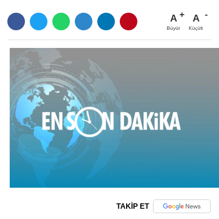
A
A
Büyüt
Küçült
TAKİP ET