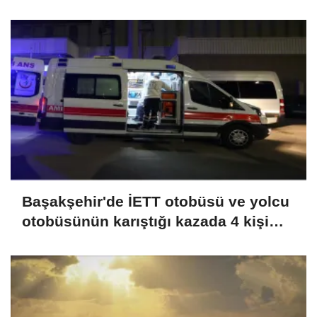
için ihale açtı
Başakşehir'de İETT otobüsü ve yolcu
otobüsünün karıştığı kazada 4 kişi
yaralandı