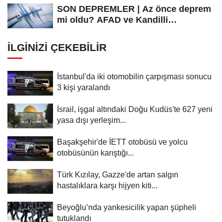
SON DEPREMLER | Az önce deprem
mi oldu? AFAD ve Kandilli
Rasathanesi...
İLGINIZI ÇEKEBILIR
İstanbul'da iki otomobilin çarpışması sonucu
3 kişi yaralandı
İsrail, işgal altındaki Doğu Kudüs'te 627 yeni
yasa dışı yerleşim...
Başakşehir'de İETT otobüsü ve yolcu
otobüsünün karıştığı...
Türk Kızılay, Gazze'de artan salgın
hastalıklara karşı hijyen kiti...
Beyoğlu’nda yankesicilik yapan şüpheli
tutuklandı