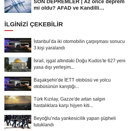
SON DEPREMLER | Az önce deprem
mi oldu? AFAD ve Kandilli
Rasathanesi...
İLGINIZI ÇEKEBILIR
İstanbul'da iki otomobilin çarpışması sonucu
3 kişi yaralandı
İsrail, işgal altındaki Doğu Kudüs'te 627 yeni
yasa dışı yerleşim...
Başakşehir'de İETT otobüsü ve yolcu
otobüsünün karıştığı...
Türk Kızılay, Gazze'de artan salgın
hastalıklara karşı hijyen kiti...
Beyoğlu’nda yankesicilik yapan şüpheli
tutuklandı