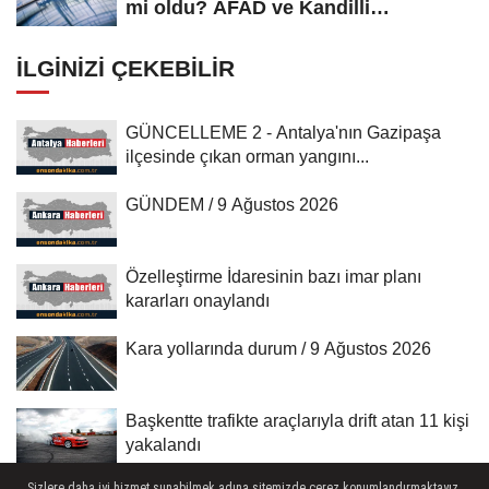
mi oldu? AFAD ve Kandilli
Rasathanesi...
İLGINIZI ÇEKEBILIR
GÜNCELLEME 2 - Antalya'nın Gazipaşa
ilçesinde çıkan orman yangını...
GÜNDEM / 9 Ağustos 2026
Özelleştirme İdaresinin bazı imar planı
kararları onaylandı
Kara yollarında durum / 9 Ağustos 2026
Başkentte trafikte araçlarıyla drift atan 11 kişi
yakalandı
Sizlere daha iyi hizmet sunabilmek adına sitemizde çerez konumlandırmaktayız.