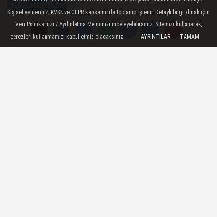
YEREL HABERLER
Kişisel verileriniz, KVKK ve GDPR kapsamında toplanıp işlenir. Detaylı bilgi almak için
Yayınlanma: 03 Haziran 2026 - 17:30
Veri Politikamızı / Aydınlatma Metnimizi inceleyebilirsiniz. Sitemizi kullanarak,
çerezleri kullanmamızı kabul etmiş olacaksınız.
AYRINTILAR
TAMAM
GÜNCELLEME - Mersin'de
otomobilin çarptığı motosikletteki
baba ve kızı hayatını kaybetti
Mersin - KAZADA YARALANAN BABANIN
HASTANEDE ÖLMESİ EKLENDİ
03 Haziran 2026 - 17:30
YEREL HABERLER
A
A
Büyüt
Küçült