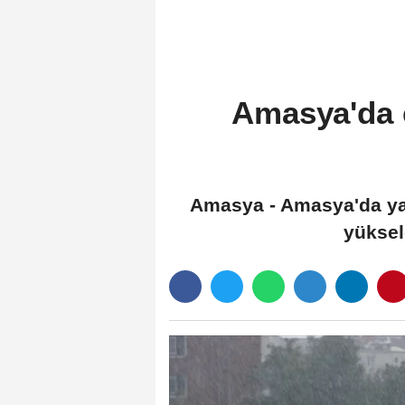
yakalandı
Amasya'da e
Amasya - Amasya'da yakl
yükseld