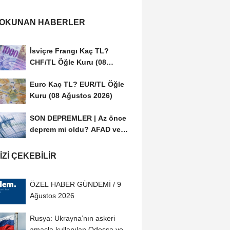
 OKUNAN HABERLER
İsviçre Frangı Kaç TL?
CHF/TL Öğle Kuru (08
Ağustos 2026)
Euro Kaç TL? EUR/TL Öğle
Kuru (08 Ağustos 2026)
SON DEPREMLER | Az önce
deprem mi oldu? AFAD ve
Kandilli Rasathanesi...
IZI ÇEKEBILIR
ÖZEL HABER GÜNDEMİ / 9
Ağustos 2026
Rusya: Ukrayna’nın askeri
amaçla kullanılan Odessa ve