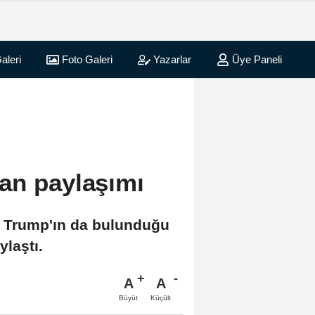
aleri
Foto Galeri
Yazarlar
Üye Paneli
an paylaşımı
d Trump'ın da bulunduğu
ylaştı.
A
A
Büyüt
Küçült