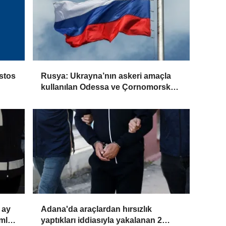
stos
Rusya: Ukrayna’nın askeri amaçla
kullanılan Odessa ve Çornomorsk
limanlarını vurduk
 ay
Adana'da araçlardan hırsızlık
ümlü
yaptıkları iddiasıyla yakalanan 2