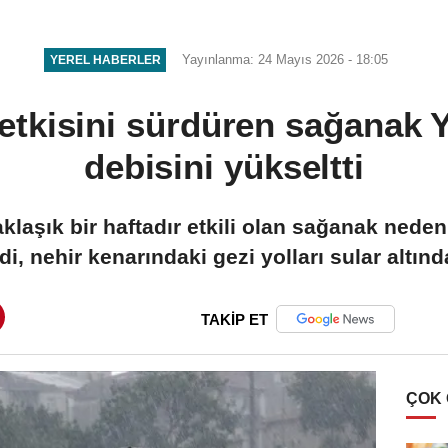
zanlı tutuklandı
Yayınlanma: 24 Mayıs 2026 - 18:05
YEREL HABERLER
tkisini sürdüren sağanak Y
debisini yükseltti
aşık bir haftadır etkili olan sağanak nedeni
i, nehir kenarındaki gezi yolları sular altınd
TAKİP ET
ÇOK