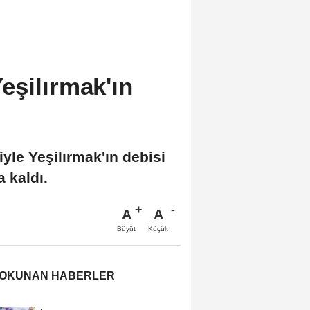
eşilırmak'ın
yle Yeşilırmak'ın debisi
a kaldı.
A
A
Büyüt
Küçült
 OKUNAN HABERLER