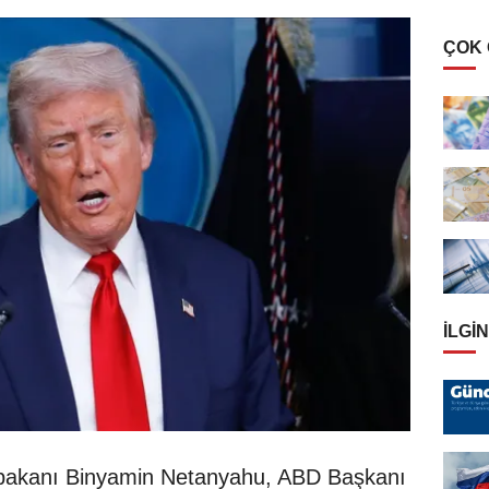
ÇOK
İLGIN
şbakanı Binyamin Netanyahu, ABD Başkanı