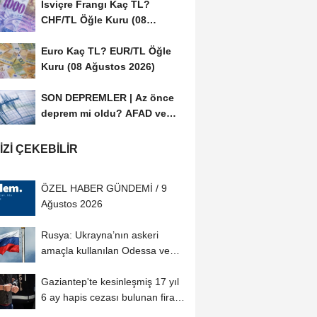
İsviçre Frangı Kaç TL?
CHF/TL Öğle Kuru (08
Ağustos 2026)
Euro Kaç TL? EUR/TL Öğle
Kuru (08 Ağustos 2026)
SON DEPREMLER | Az önce
deprem mi oldu? AFAD ve
Kandilli Rasathanesi...
IZI ÇEKEBILIR
ÖZEL HABER GÜNDEMİ / 9
Ağustos 2026
Rusya: Ukrayna’nın askeri
amaçla kullanılan Odessa ve
Çornomorsk...
Gaziantep'te kesinleşmiş 17 yıl
6 ay hapis cezası bulunan firari
hükümlü...