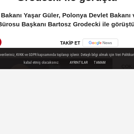
 Bakanı Yaşar Güler, Polonya Devlet Bakanı v
Bürosu Başkanı Bartosz Grodecki ile görüştü
TAKİP ET
ileriniz, KVKK ve GDPR kapsamında toplanıp işlenir. Detaylı bilgi almak için Veri Politikam
kabul etmiş olacaksınız.
AYRINTILAR
TAMAM
ÇOK