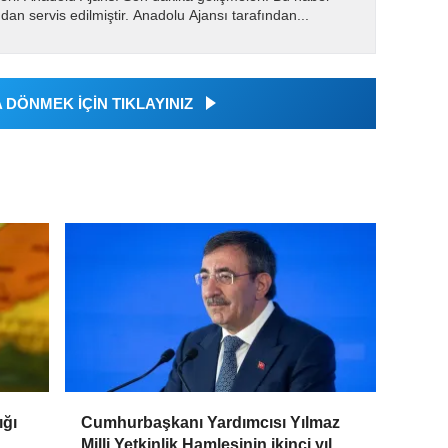
dan servis edilmiştir. Anadolu Ajansı tarafından...
DÖNMEK İÇİN TIKLAYINIZ
ığı
Cumhurbaşkanı Yardımcısı Yılmaz
Milli Yetkinlik Hamlesinin ikinci yıl