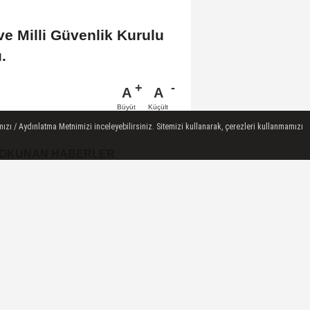
e Milli Güvenlik Kurulu
.
A
A
Büyüt
Küçült
ızı / Aydınlatma Metnimizi inceleyebilirsiniz. Sitemizi kullanarak, çerezleri kullanmamızı
 OKUNAN HABERLER
Gram Altın Kaç TL? Güncel
Gram Altın Fiyatı Sabah Kuru
(05 Ağustos...
GÜNDEM ÖZETİNE EK / 5
Ağustos 2026
Euro Kaç TL? EUR/TL Öğle
Kuru (05 Ağustos 2026)