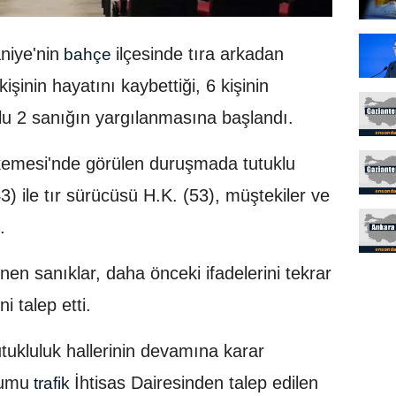
iye'nin
ilçesinde tıra arkadan
bahçe
şinin hayatını kaybettiği, 6 kişinin
uklu 2 sanığın yargılanmasına başlandı.
emesi'nde görülen duruşmada tutuklu
3) ile tır sürücüsü H.K. (53), müştekiler ve
.
n sanıklar, daha önceki ifadelerini tekrar
ni talep etti.
tukluluk hallerinin devamına karar
rumu
İhtisas Dairesinden talep edilen
trafik