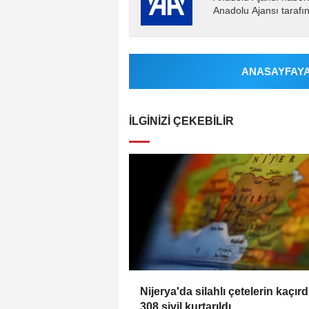
Anadolu Ajansı tarafın
ANASAYFAYA 
İLGINIZI ÇEKEBILIR
Nijerya'da silahlı çetelerin kaçırd
308 sivil kurtarıldı