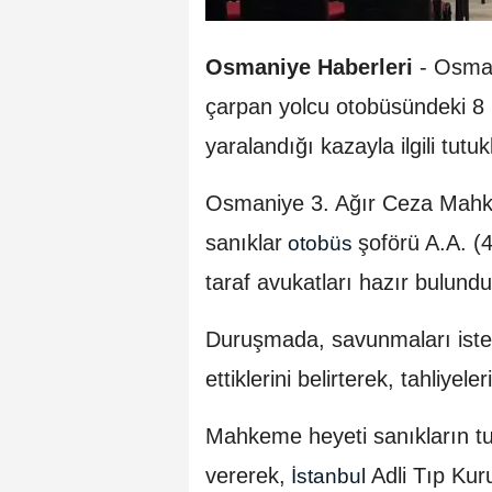
Osmaniye Haberleri
- Osman
çarpan yolcu otobüsündeki 8 ki
yaralandığı kazayla ilgili tut
Osmaniye 3. Ağır Ceza Mahk
sanıklar
şoförü A.A. (4
otobüs
taraf avukatları hazır bulundu
Duruşmada, savunmaları istene
ettiklerini belirterek, tahliyeleri
Mahkeme heyeti sanıkların tu
vererek,
Adli Tıp Ku
İstanbul