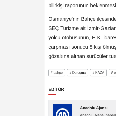
bilirkişi raporunun beklenmesi i
Osmaniye'nin Bahçe ilçesinde
SEÇ Turizme ait İzmir-Gazian
yolcu otobüsünün, H.K. idare
çarpması sonucu 8 kişi ölmüş
gözaltına alınan sürücüler tut
# bahçe
# Duruşma
# KAZA
# 
EDİTÖR
Anadolu Ajansı
Anadolu Ajansı haberl