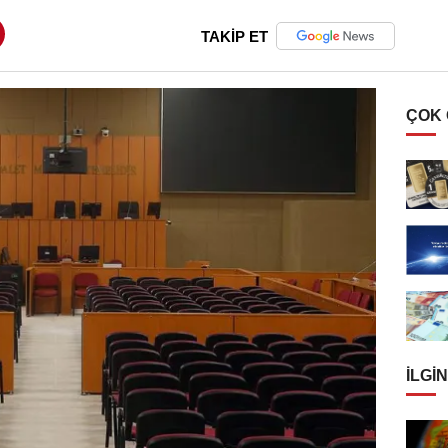
TAKİP ET
ÇOK
İLGIN