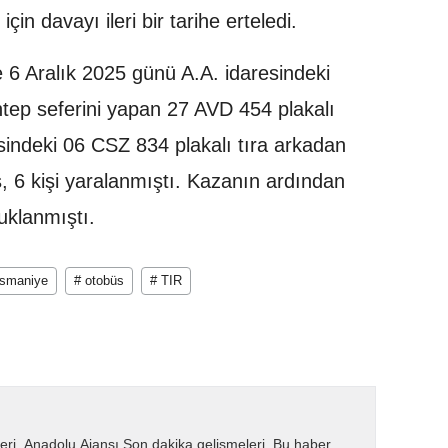
çin davayı ileri bir tarihe erteledi.
 6 Aralık 2025 günü A.A. idaresindeki
tep seferini yapan 27 AVD 454 plakalı
sindeki 06 CSZ 834 plakalı tıra arkadan
, 6 kişi yaralanmıştı. Kazanın ardından
uklanmıştı.
osmaniye
# otobüs
# TIR
eri. Anadolu Ajansı Son dakika gelişmeleri. Bu haber