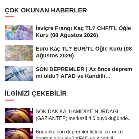
ÇOK OKUNAN HABERLER
İsviçre Frangı Kaç TL? CHF/TL Öğle
Kuru (08 Ağustos 2026)
Euro Kaç TL? EUR/TL Öğle Kuru (08
Ağustos 2026)
SON DEPREMLER | Az önce deprem
mi oldu? AFAD ve Kandilli
Rasathanesi...
İLGINIZI ÇEKEBILIR
SON DAKİKA! HAMIDIYE-NURDAGI
(GAZIANTEP) merkezli 4.6 büyüklüğünde...
Bugünkü son depremler listesi: Az önce
deprem oldu mu? AFAD ve Kandilli...