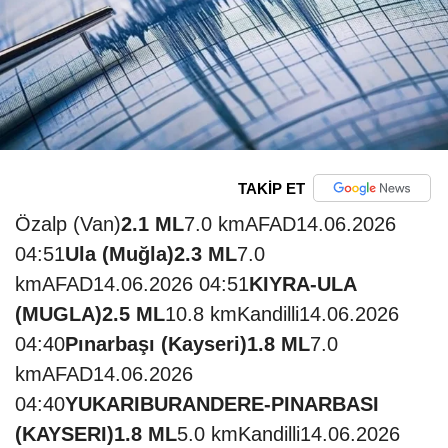
TAKİP ET
Özalp (Van)
2.1 ML
7.0 kmAFAD14.06.2026
04:51
Ula (Muğla)
2.3 ML
7.0
kmAFAD14.06.2026 04:51
KIYRA-ULA
(MUGLA)
2.5 ML
10.8 kmKandilli14.06.2026
04:40
Pınarbaşı (Kayseri)
1.8 ML
7.0
kmAFAD14.06.2026
04:40
YUKARIBURANDERE-PINARBASI
(KAYSERI)
1.8 ML
5.0 kmKandilli14.06.2026