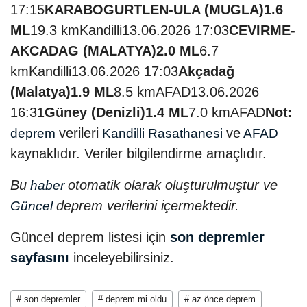
17:15
KARABOGURTLEN-ULA (MUGLA)
1.6
ML
19.3 kmKandilli13.06.2026 17:03
CEVIRME-
AKCADAG (MALATYA)
2.0 ML
6.7
kmKandilli13.06.2026 17:03
Akçadağ
(Malatya)
1.9 ML
8.5 kmAFAD13.06.2026
16:31
Güney (Denizli)
1.4 ML
7.0 kmAFAD
Not:
verileri
ve
deprem
Kandilli Rasathanesi
AFAD
kaynaklıdır. Veriler bilgilendirme amaçlıdır.
Bu
otomatik olarak oluşturulmuştur ve
haber
deprem verilerini içermektedir.
Güncel
Güncel deprem listesi için
son depremler
sayfasını
inceleyebilirsiniz.
# son depremler
# deprem mi oldu
# az önce deprem