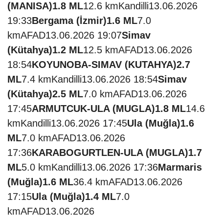
(MANISA)
1.8 ML
12.6 kmKandilli13.06.2026
19:33
Bergama (İzmir)
1.6 ML
7.0
kmAFAD13.06.2026 19:07
Simav
(Kütahya)
1.2 ML
12.5 kmAFAD13.06.2026
18:54
KOYUNOBA-SIMAV (KUTAHYA)
2.7
ML
7.4 kmKandilli13.06.2026 18:54
Simav
(Kütahya)
2.5 ML
7.0 kmAFAD13.06.2026
17:45
ARMUTCUK-ULA (MUGLA)
1.8 ML
14.6
kmKandilli13.06.2026 17:45
Ula (Muğla)
1.6
ML
7.0 kmAFAD13.06.2026
17:36
KARABOGURTLEN-ULA (MUGLA)
1.7
ML
5.0 kmKandilli13.06.2026 17:36
Marmaris
(Muğla)
1.6 ML
36.4 kmAFAD13.06.2026
17:15
Ula (Muğla)
1.4 ML
7.0
kmAFAD13.06.2026