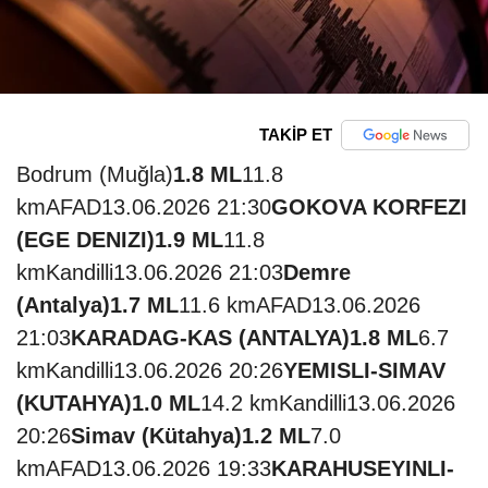
TAKİP ET
Bodrum (Muğla)
1.8 ML
11.8
kmAFAD13.06.2026 21:30
GOKOVA KORFEZI
(EGE DENIZI)
1.9 ML
11.8
kmKandilli13.06.2026 21:03
Demre
(Antalya)
1.7 ML
11.6 kmAFAD13.06.2026
21:03
KARADAG-KAS (ANTALYA)
1.8 ML
6.7
kmKandilli13.06.2026 20:26
YEMISLI-SIMAV
(KUTAHYA)
1.0 ML
14.2 kmKandilli13.06.2026
20:26
Simav (Kütahya)
1.2 ML
7.0
kmAFAD13.06.2026 19:33
KARAHUSEYINLI-