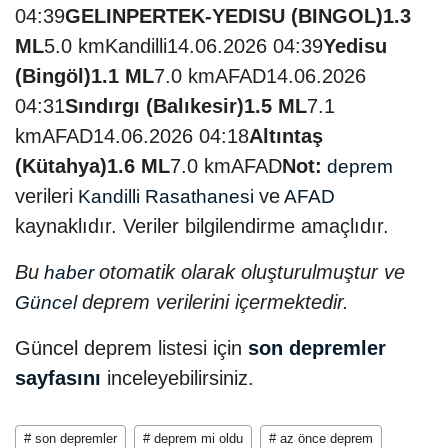
04:39
GELINPERTEK-YEDISU (BINGOL)
1.3
ML
5.0 kmKandilli14.06.2026 04:39
Yedisu
(Bingöl)
1.1 ML
7.0 kmAFAD14.06.2026
04:31
Sındırgı (Balıkesir)
1.5 ML
7.1
kmAFAD14.06.2026 04:18
Altıntaş
(Kütahya)
1.6 ML
7.0 kmAFAD
Not:
deprem
verileri
ve
Kandilli Rasathanesi
AFAD
kaynaklıdır. Veriler bilgilendirme amaçlıdır.
Bu
otomatik olarak oluşturulmuştur ve
haber
deprem verilerini içermektedir.
Güncel
Güncel deprem listesi için
son depremler
sayfasını
inceleyebilirsiniz.
# son depremler
# deprem mi oldu
# az önce deprem