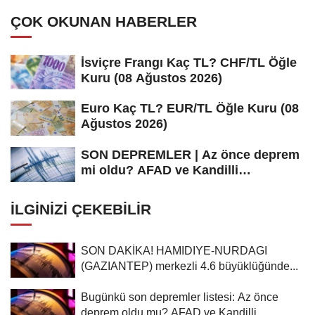
ÇOK OKUNAN HABERLER
İsviçre Frangı Kaç TL? CHF/TL Öğle
Kuru (08 Ağustos 2026)
Euro Kaç TL? EUR/TL Öğle Kuru (08
Ağustos 2026)
SON DEPREMLER | Az önce deprem
mi oldu? AFAD ve Kandilli
Rasathanesi...
İLGINIZI ÇEKEBILIR
SON DAKİKA! HAMIDIYE-NURDAGI
(GAZIANTEP) merkezli 4.6 büyüklüğünde...
Bugünkü son depremler listesi: Az önce
deprem oldu mu? AFAD ve Kandilli...