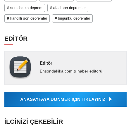
# son dakika deprem
# afad son depremler
# kandilli son depremler
# bugünkü depremler
EDİTÖR
Editör
Ensondakika.com.tr haber editörü.
ANASAYFAYA DÖNMEK İÇİN TIKLAYINIZ
İLGINIZI ÇEKEBILIR