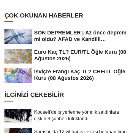
ÇOK OKUNAN HABERLER
SON DEPREMLER | Az önce deprem
mi oldu? AFAD ve Kandilli
Rasathanesi...
Euro Kaç TL? EUR/TL Öğle Kuru (08
Ağustos 2026)
İsviçre Frangı Kaç TL? CHF/TL Öğle
Kuru (08 Ağustos 2026)
İLGINIZI ÇEKEBILIR
Kocaeli'de iş yerlerine yönelik saldırılara
ilişkin 8 şüpheli tutuklandı
Samsun'da 12 yıl hapis cezası bulunan firari