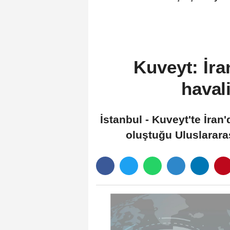
gerçekleştirecek
Kuveyt: İra
haval
İstanbul - Kuveyt'te İran
oluştuğu Uluslarara