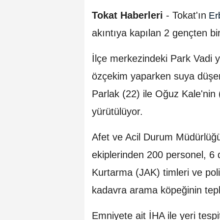
Tokat Haberleri
- Tokat'ın
Er
akıntıya kapılan 2 gençten bir
İlçe merkezindeki Park Vadi ya
özçekim yaparken suya düşen 
Parlak (22) ile Oğuz Kale'ni
yürütülüyor.
Afet ve Acil Durum Müdürlüğü 
ekiplerinden 200 personel, 6 
Kurtarma (JAK) timleri ve poli
kadavra arama köpeğinin tepk
Emniyete ait İHA ile yeri tespi