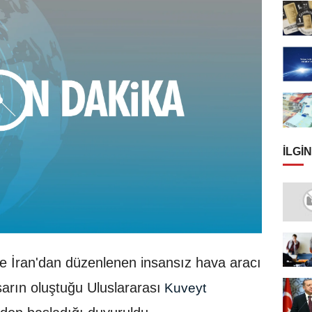
İLGIN
te İran'dan düzenlenen insansız hava aracı
sarın oluştuğu Uluslararası
Kuveyt