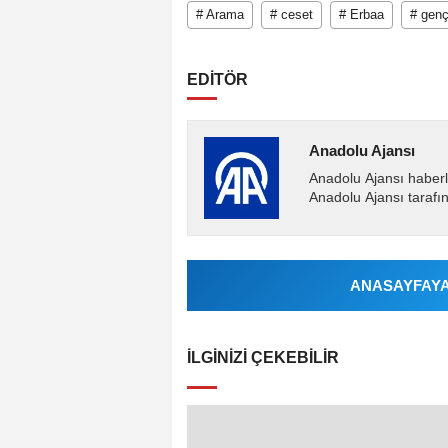
# Arama
# ceset
# Erbaa
# gen
EDİTÖR
Anadolu Ajansı
Anadolu Ajansı haberl
Anadolu Ajansı tarafın
ANASAYFAYA 
İLGINIZI ÇEKEBILIR