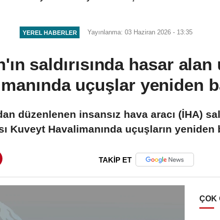
soruşturmasında 2 şüpheli
tutuklandı
Yayınlanma: 03 Haziran 2026 - 13:35
YEREL HABERLER
n'ın saldırısında hasar alan 
imanında uçuşlar yeniden b
'dan düzenlenen insansız hava aracı (İHA) sal
sı Kuveyt Havalimanında uçuşların yeniden 
TAKİP ET
ÇOK