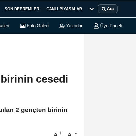
Ara
SON DEPREMLER
CANLI PIYASALAR
aleri
Foto Galeri
Yazarlar
Üye Paneli
birinin cesedi
pılan 2 gençten birinin
A
A