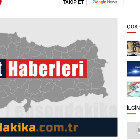
TAKİP ET
ÇOK
İLGIN