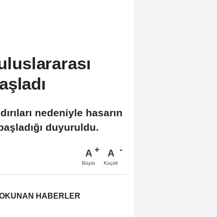
uluslararası
aşladı
dırıları nedeniyle hasarın
başladığı duyuruldu.
A
A
Büyüt
Küçült
 OKUNAN HABERLER