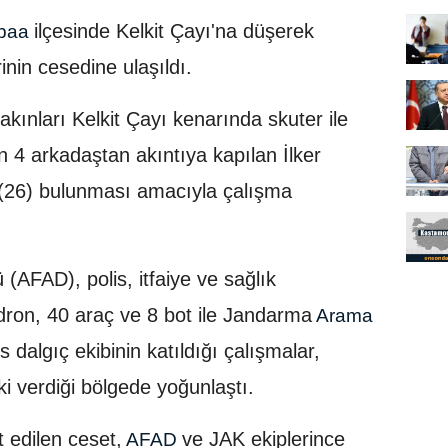
ilçesinde Kelkit Çayı'na düşerek
baa
inin cesedine ulaşıldı.
kınları Kelkit Çayı kenarında skuter ile
4 arkadaştan akıntıya kapılan İlker
n (26) bulunması amacıyla çalışma
(AFAD), polis, itfaiye ve sağlık
dron, 40 araç ve 8 bot ile Jandarma
Arama
s dalgıç ekibinin katıldığı çalışmalar,
i verdiği bölgede yoğunlaştı.
t edilen ceset,
ve JAK ekiplerince
AFAD