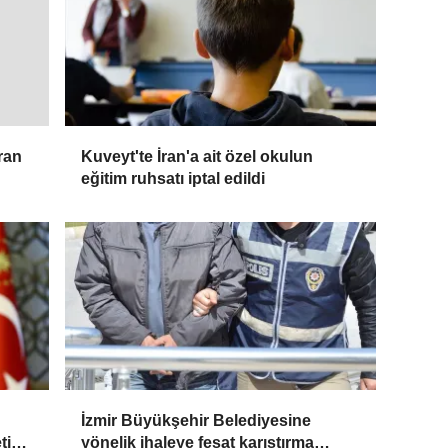
Kuveyt'te İran'a ait özel okulun
İran
eğitim ruhsatı iptal edildi
İzmir Büyükşehir Belediyesine
ti
yönelik ihaleye fesat karıştırma