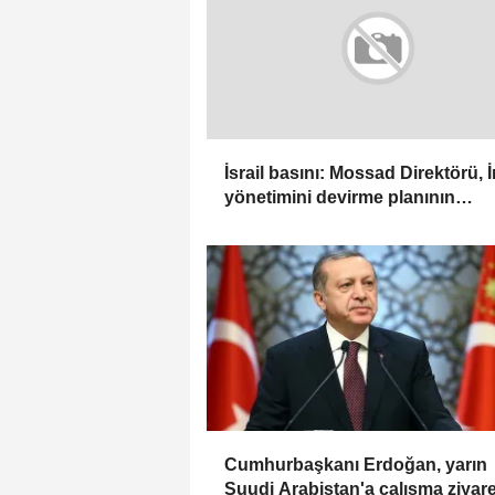
İsrail basını: Mossad Direktörü, 
yönetimini devirme planının
ardındaki 2 üst düzey yetkiliyi
görevden aldı
Cumhurbaşkanı Erdoğan, yarın
Suudi Arabistan'a çalışma ziyare