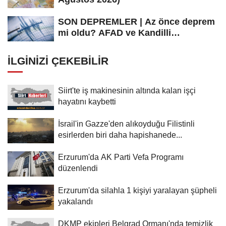
SON DEPREMLER | Az önce deprem
mi oldu? AFAD ve Kandilli
Rasathanesi...
İLGINIZI ÇEKEBILIR
Siirt'te iş makinesinin altında kalan işçi
hayatını kaybetti
İsrail'in Gazze'den alıkoyduğu Filistinli
esirlerden biri daha hapishanede...
Erzurum'da AK Parti Vefa Programı
düzenlendi
Erzurum'da silahla 1 kişiyi yaralayan şüpheli
yakalandı
DKMP ekipleri Belgrad Ormanı'nda temizlik