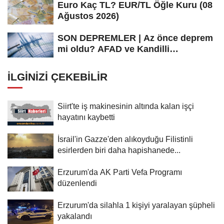
Euro Kaç TL? EUR/TL Öğle Kuru (08
Ağustos 2026)
SON DEPREMLER | Az önce deprem
mi oldu? AFAD ve Kandilli
Rasathanesi...
İLGINIZI ÇEKEBILIR
Siirt'te iş makinesinin altında kalan işçi
hayatını kaybetti
İsrail'in Gazze'den alıkoyduğu Filistinli
esirlerden biri daha hapishanede...
Erzurum'da AK Parti Vefa Programı
düzenlendi
Erzurum'da silahla 1 kişiyi yaralayan şüpheli
yakalandı