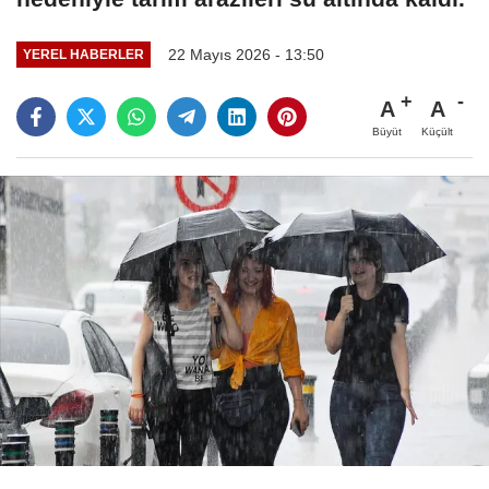
22 Mayıs 2026 - 13:50
YEREL HABERLER
A
A
Büyüt
Küçült