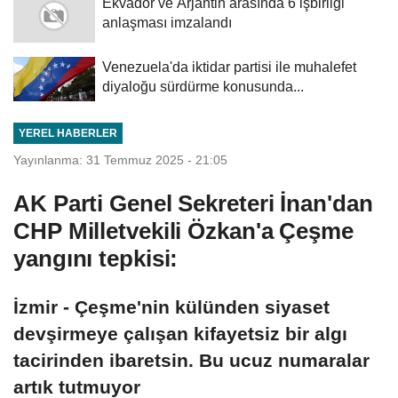
Ekvador ve Arjantin arasında 6 işbirliği
anlaşması imzalandı
Venezuela'da iktidar partisi ile muhalefet
diyaloğu sürdürme konusunda...
YEREL HABERLER
Yayınlanma: 31 Temmuz 2025 - 21:05
AK Parti Genel Sekreteri İnan'dan
CHP Milletvekili Özkan'a Çeşme
yangını tepkisi:
İzmir - Çeşme'nin külünden siyaset
devşirmeye çalışan kifayetsiz bir algı
tacirinden ibaretsin. Bu ucuz numaralar
artık tutmuyor