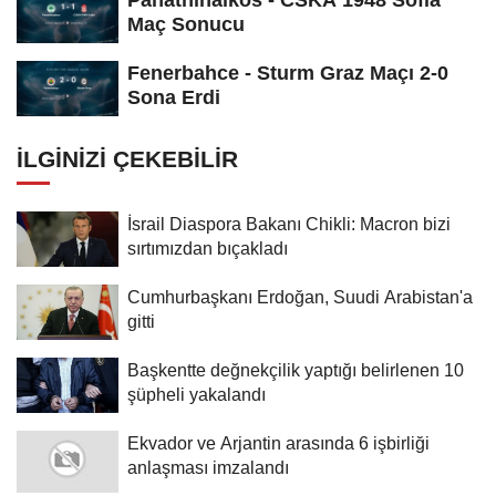
Panathinaikos - CSKA 1948 Sofia
Maç Sonucu
Fenerbahce - Sturm Graz Maçı 2-0
Sona Erdi
İLGINIZI ÇEKEBILIR
İsrail Diaspora Bakanı Chikli: Macron bizi
sırtımızdan bıçakladı
Cumhurbaşkanı Erdoğan, Suudi Arabistan'a
gitti
Başkentte değnekçilik yaptığı belirlenen 10
şüpheli yakalandı
Ekvador ve Arjantin arasında 6 işbirliği
anlaşması imzalandı