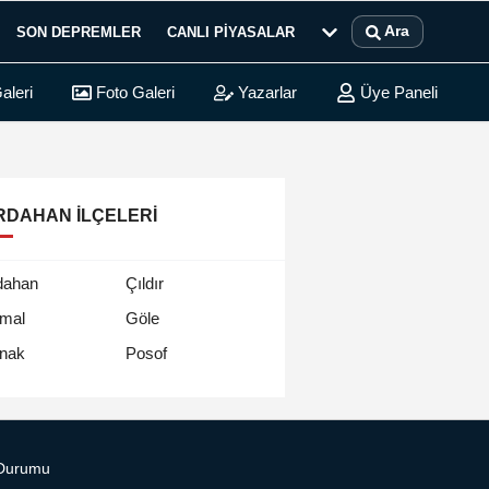
Ara
SON DEPREMLER
CANLI PIYASALAR
aleri
Foto Galeri
Yazarlar
Üye Paneli
RDAHAN İLÇELERI
dahan
Çıldır
mal
Göle
Posof
nak
Durumu