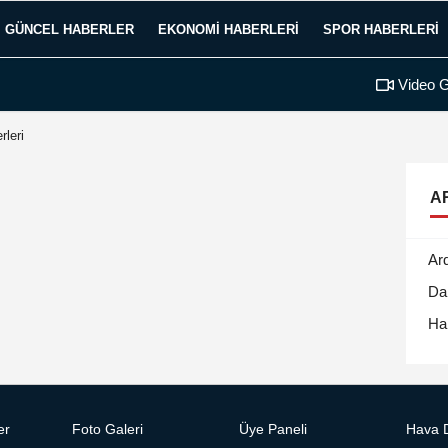
GÜNCEL HABERLER
EKONOMI HABERLERI
SPOR HABERLERI
Video G
rleri
A
Ar
Da
Ha
er
Foto Galeri
Üye Paneli
Hava 