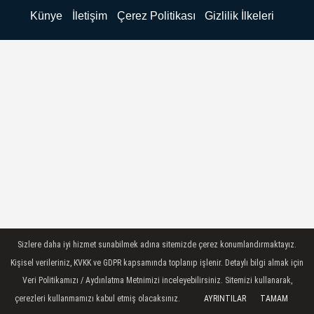
Künye
İletişim
Çerez Politikası
Gizlilik İlkeleri
Sizlere daha iyi hizmet sunabilmek adına sitemizde çerez konumlandırmaktayız.
Kişisel verileriniz, KVKK ve GDPR kapsamında toplanıp işlenir. Detaylı bilgi almak için
Veri Politikamızı / Aydınlatma Metnimizi inceleyebilirsiniz. Sitemizi kullanarak,
çerezleri kullanmamızı kabul etmiş olacaksınız.
AYRINTILAR
TAMAM