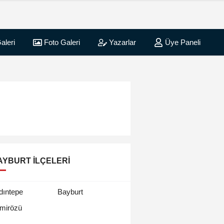
aleri
Foto Galeri
Yazarlar
Üye Paneli
AYBURT İLÇELERI
dıntepe
Bayburt
mirözü