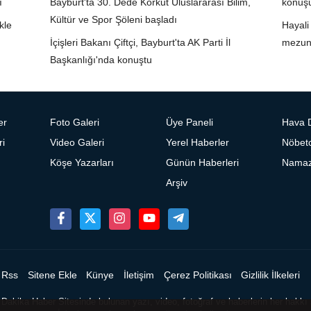
ı
Bayburt'ta 30. Dede Korkut Uluslararası Bilim,
konuş
Kültür ve Spor Şöleni başladı
kle
Hayali
İçişleri Bakanı Çiftçi, Bayburt'ta AK Parti İl
mezun
Başkanlığı'nda konuştu
er
Foto Galeri
Üye Paneli
Hava 
ri
Video Galeri
Yerel Haberler
Nöbetc
Köşe Yazarları
Günün Haberleri
Namaz 
Arşiv
Rss
Sitene Ekle
Künye
İletişim
Çerez Politikası
Gizlilik İlkeleri
Dakika Haber Sitesinde bulunan yazı, video, fotoğraf ve haberlerin her hakkı s