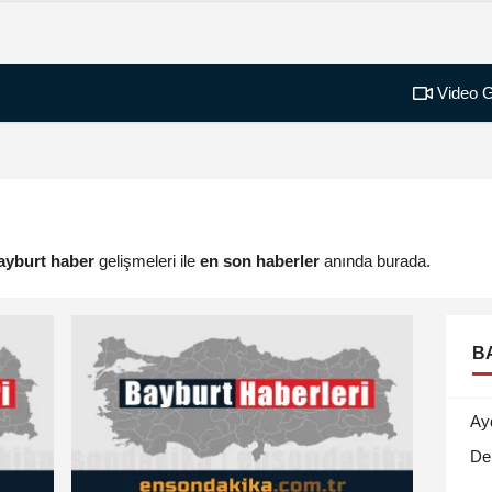
Video G
ayburt haber
gelişmeleri ile
en son haberler
anında burada.
B
Ay
De