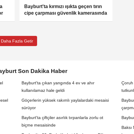
na
Bayburt'ta kırmızı ışıkta geçen tırın
or
cipe çarpması güvenlik kamerasında
Daha Fazla Getir
Bayburt Son Dakika Haber
el
Bayburt'ta çıkan yangında 4 ev ve ahır
Çoruh 
kullanılamaz hale geldi
tutkunl
resel
Göçerlerin yüksek rakımlı yaylalardaki mesaisi
Bayburt
sürüyor
çarpma
Bayburt'ta çiftçiler asırlık tırpanlarla zorlu ot
Baybur
biçme mesaisinde
Baksı 