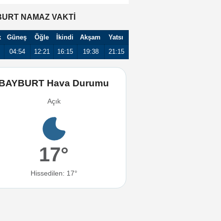
URT NAMAZ VAKTİ
k
Güneş
Öğle
İkindi
Akşam
Yatsı
04:54
12:21
16:15
19:38
21:15
BAYBURT Hava Durumu
Açık
17°
Hissedilen: 17°