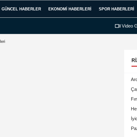
GÜNCEL HABERLER
EKONOMI HABERLERI
SPOR HABERLERI
Video G
leri
RI
Ar
Ça
Fın
He
İyi
Pa