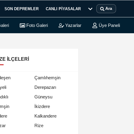
Ara
SON DEPREMLER
CANLI PIYASALAR
aleri
Foto Galeri
Yazarlar
Üye Paneli
ZE İLÇELERI
deşen
Çamlıhemşin
yeli
Derepazarı
dıklı
Güneysu
mşin
İkizdere
dere
Kalkandere
Rize
zar