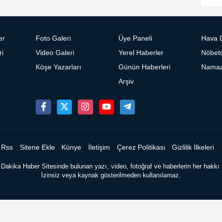
er
Foto Galeri
Üye Paneli
Hava 
ri
Video Galeri
Yerel Haberler
Nöbetc
Köşe Yazarları
Günün Haberleri
Namaz 
Arşiv
Rss
Sitene Ekle
Künye
İletişim
Çerez Politikası
Gizlilik İlkeleri
Dakika Haber Sitesinde bulunan yazı, video, fotoğraf ve haberlerin her hakkı s
İzinsiz veya kaynak gösterilmeden kullanılamaz.