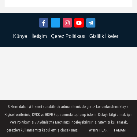
Künye
İletişim
Çerez Politikası
Gizlilik İlkeleri
Sizlere daha iyi hizmet sunabilmek adına sitemizde çerez konumlandırmaktayız.
Kişisel verileriniz, KVKK ve GDPR kapsamında toplanıp işlenir. Detaylı bilgi almak için
Veri Politikamızı / Aydınlatma Metnimizi inceleyebilirsiniz. Sitemizi kullanarak,
çerezleri kullanmamızı kabul etmiş olacaksınız.
AYRINTILAR
TAMAM