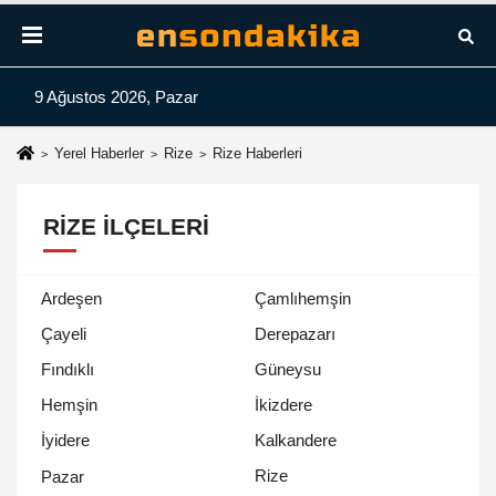
9 Ağustos 2026, Pazar
Yerel Haberler
Rize
Rize Haberleri
RIZE İLÇELERI
Ardeşen
Çamlıhemşin
Çayeli
Derepazarı
Fındıklı
Güneysu
Hemşin
İkizdere
İyidere
Kalkandere
Rize
Pazar