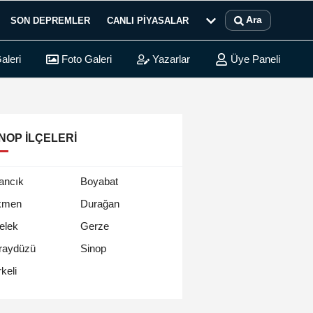
Ara
SON DEPREMLER
CANLI PIYASALAR
aleri
Foto Galeri
Yazarlar
Üye Paneli
NOP İLÇELERI
ancık
Boyabat
kmen
Durağan
elek
Gerze
raydüzü
Sinop
keli