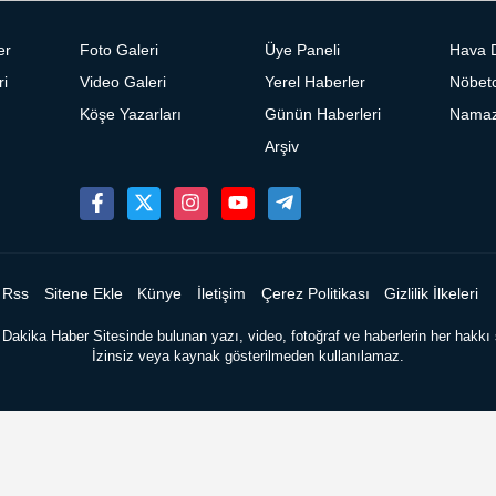
er
Foto Galeri
Üye Paneli
Hava 
ri
Video Galeri
Yerel Haberler
Nöbetc
Köşe Yazarları
Günün Haberleri
Namaz 
Arşiv
Rss
Sitene Ekle
Künye
İletişim
Çerez Politikası
Gizlilik İlkeleri
Dakika Haber Sitesinde bulunan yazı, video, fotoğraf ve haberlerin her hakkı s
İzinsiz veya kaynak gösterilmeden kullanılamaz.