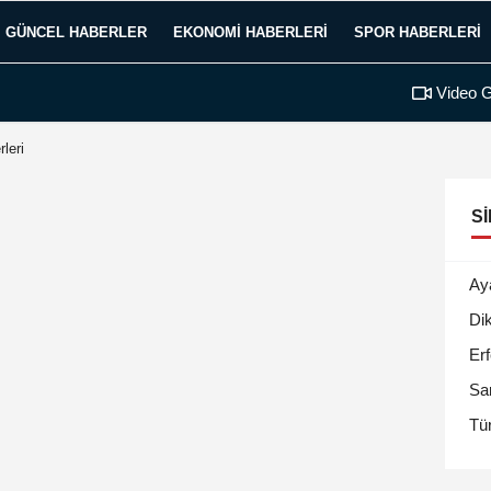
GÜNCEL HABERLER
EKONOMI HABERLERI
SPOR HABERLERI
Video G
leri
SI
Ay
Di
Erf
Sa
Tür