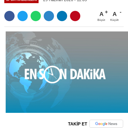
A
A
Büyüt
Küçült
TAKİP ET