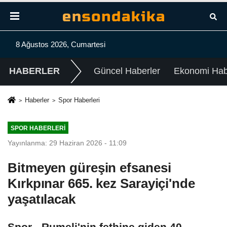
8 Ağustos 2026, Cumartesi
HABERLER
Güncel Haberler
Ekonomi Habe
Haberler
Spor Haberleri
SPOR HABERLERI
Yayınlanma: 29 Haziran 2026 - 11:09
Bitmeyen güreşin efsanesi
Kırkpınar 665. kez Sarayiçi'nde
yaşatılacak
Spor - Rumeli'nin fethine giden 40