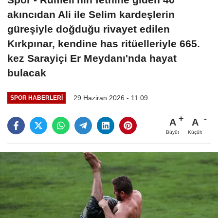
akıncıdan Ali ile Selim kardeşlerin
güreşiyle doğduğu rivayet edilen
Kırkpınar, kendine has ritüelleriyle 665.
kez Sarayiçi Er Meydanı'nda hayat
bulacak
29 Haziran 2026 - 11:09
SPOR HABERLERI
A
A
Büyüt
Küçült