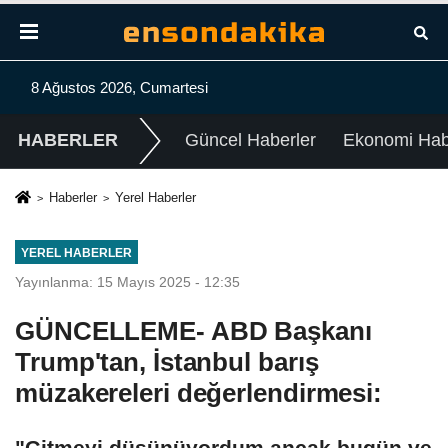
8 Ağustos 2026, Cumartesi
HABERLER
Güncel Haberler
Ekonomi Habe
Haberler
Yerel Haberler
YEREL HABERLER
Yayınlanma: 15 Mayıs 2025 - 12:35
GÜNCELLEME- ABD Başkanı
Trump'tan, İstanbul barış
müzakereleri değerlendirmesi:
"Gitmeyi düşünüyordum ancak bugün ve