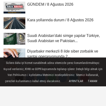
GÜNDEM / 8 Ağustos 2026
Kara yollarında durum / 8 Ağustos 2026
Suudi Arabistan'daki simge yapılar Türkiye,
Suudi Arabistan ve Pakistan...
Diyarbakır merkezli 8 ilde siber zorbalık ve
şantaj operasyonunda 2...
Sizlere daha iyi hizmet sunabilmek adına sitemizde çerez konumlandırmaktayız.
Diyarbakır merkezli 8 ilde siber zorbalık ve
Kişisel verileriniz, KVKK ve GDPR kapsamında toplanıp işlenir. Detaylı bilgi almak için
şantaj operasyonunda 2...
Veri Politikamızı / Aydınlatma Metnimizi inceleyebilirsiniz. Sitemizi kullanarak,
çerezleri kullanmamızı kabul etmiş olacaksınız.
AYRINTILAR
TAMAM
YEREL HABERLER
Yayınlanma: 15 Mayıs 2025 - 12:33
Niğde'de "Üniversite Tanıtım