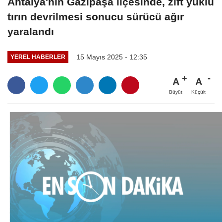
Antalya'nın Gazipaşa ilçesinde, zift yüklü
tırın devrilmesi sonucu sürücü ağır
yaralandı
15 Mayıs 2025 - 12:35
YEREL HABERLER
A
A
Büyüt
Küçült