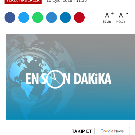
10 Eylül 2025 - 11:35
YEREL HABERLER
A
A
Büyüt
Küçült
TAKİP ET