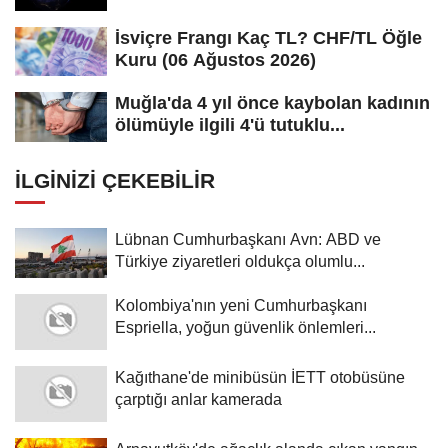
İsviçre Frangı Kaç TL? CHF/TL Öğle
Kuru (06 Ağustos 2026)
Muğla'da 4 yıl önce kaybolan kadının
ölümüyle ilgili 4'ü tutuklu...
İLGINIZI ÇEKEBILIR
Lübnan Cumhurbaşkanı Avn: ABD ve
Türkiye ziyaretleri oldukça olumlu...
Kolombiya'nın yeni Cumhurbaşkanı
Espriella, yoğun güvenlik önlemleri...
Kağıthane'de minibüsün İETT otobüsüne
çarptığı anlar kamerada