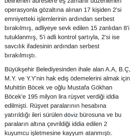
belirlenen adreslere eş zamanlı düzenlenen
operasyonla gözaltına alınan 17 kişiden 2'si
emniyetteki işlemlerinin ardından serbest
bırakılmış, adliyeye sevk edilen 15 zanlıdan 8'i
tutuklanmış, 5'i adli kontrol şartıyla, 2'si ise
savcılık ifadesinin ardından serbest
bırakılmıştı.
Büyükşehir Belediyesinden ihale alan A.A, B.Ç,
M.Y. ve Y.Y'nin hak ediş ödemelerini almak için
Muhittin Böcek ve oğlu Mustafa Gökhan
Böcek'e 195 milyon lira rüşvet verdiği iddia
edilmişti. Rüşvet paralarının hesabına
yatırıldığı ileri sürülen
bürosuna ve bu
döviz
paraların altına çevrildiği iddia edilen 2
kuyumcu işletmesine kayyum atanmıştı.