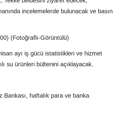
k, Tekke beldesini ziyaret edecek,
manında incelemelerde bulunacak ve basın
0) (Fotoğraflı-Görüntülü)
isan ayı iş gücü istatistikleri ve hizmet
yılı su ürünleri bültenini açıklayacak.
 Bankası, haftalık para ve banka