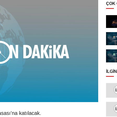
ÇOK
İLGIN
sası'na katılacak.