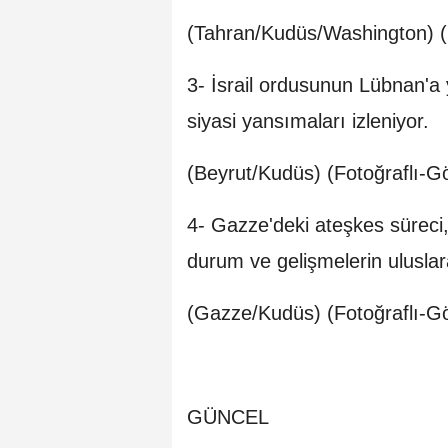
(Tahran/Kudüs/Washington) (F
3- ⁠⁠⁠İsrail ordusunun Lübnan'a y
siyasi yansımaları izleniyor.
(Beyrut/Kudüs) (Fotoğraflı-G
4- ⁠⁠⁠Gazze'deki ateşkes süreci,
durum ve gelişmelerin uluslara
(Gazze/Kudüs) (Fotoğraflı-Gö
GÜNCEL