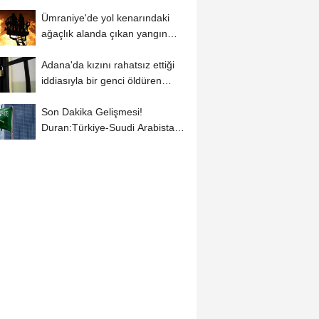
Ümraniye'de yol kenarındaki
ağaçlık alanda çıkan yangın
söndürüldü
Adana'da kızını rahatsız ettiği
iddiasıyla bir genci öldüren
sanığa...
Son Dakika Gelişmesi!
Duran:Türkiye-Suudi Arabistan
ve Pakistan'ın...