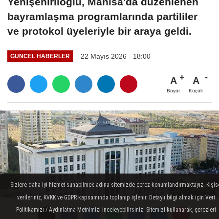
Yenişehirlioğlu, Manisa'da düzenlenen
bayramlaşma programlarında partililer
ve protokol üyeleriyle bir araya geldi.
22 Mayıs 2026 - 18:00
GÜNCEL HABERLER
A
A
Büyüt
Küçült
Sizlere daha iyi hizmet sunabilmek adına sitemizde çerez konumlandırmaktayız. Kişis
verileriniz, KVKK ve GDPR kapsamında toplanıp işlenir. Detaylı bilgi almak için Veri
Politikamızı / Aydınlatma Metnimizi inceleyebilirsiniz. Sitemizi kullanarak, çerezleri