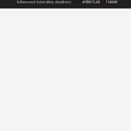
kullanmamızı kabul etmiş olacaksınız.
AYRINTILAR
TAMAM
TAKİP ET
Manisa Haberleri
-
Grup Başkanvekili
AK Parti
ve
Milletvekili Bahadır Yenişehirlioğlu,
Manisa
Manisa'da düzenlenen
bayramlaşma
programlarında partililer ve protokol üyeleriyle
bir araya geldi.
Yenişehirlioğlu, AK Parti Manisa İl
Başkanlığı'ndaki programda, parti teşkilatının
birbirini sevmesi ve çalışmalarını
önemsemesiyle davaya en büyük hizmetin
yapılabileceğini söyledi.