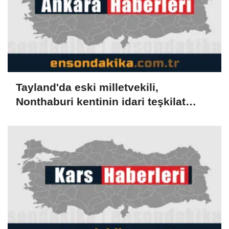
Tayland'da eski milletvekili,
Nonthaburi kentinin idari teşkilat
başkanını öldürdüğü gerekçesiyle
gözaltına alındı