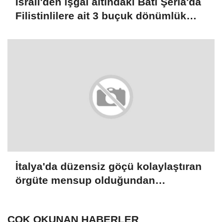
İsrail'den işgal altındaki Batı Şeria'da
Filistinlilere ait 3 buçuk dönümlük
araziye el koyma kararı
İtalya'da düzensiz göçü kolaylaştıran
örgüte mensup olduğundan
şüphelenilen 8 kişi gözaltına alındı
ÇOK OKUNAN HABERLER