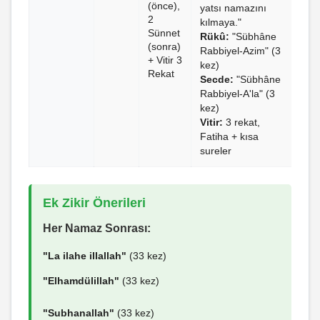
(önce),
yatsı namazını
2
kılmaya."
Sünnet
Rükû:
"Sübhâne
(sonra)
Rabbiyel-Azim" (3
+ Vitir 3
kez)
Rekat
Secde:
"Sübhâne
Rabbiyel-A'la" (3
kez)
Vitir:
3 rekat,
Fatiha + kısa
sureler
Ek Zikir Önerileri
Her Namaz Sonrası:
"La ilahe illallah"
(33 kez)
"Elhamdülillah"
(33 kez)
"Subhanallah"
(33 kez)