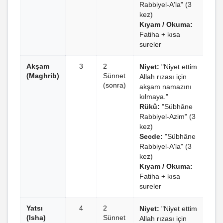
Rabbiyel-A'la" (3
kez)
Kıyam / Okuma:
Fatiha + kısa
sureler
Akşam
3
2
Niyet:
"Niyet ettim
(Maghrib)
Sünnet
Allah rızası için
(sonra)
akşam namazını
kılmaya."
Rükû:
"Sübhâne
Rabbiyel-Azim" (3
kez)
Secde:
"Sübhâne
Rabbiyel-A'la" (3
kez)
Kıyam / Okuma:
Fatiha + kısa
sureler
Yatsı
4
2
Niyet:
"Niyet ettim
(Isha)
Sünnet
Allah rızası için