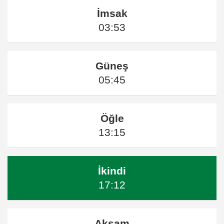
İmsak
03:53
Güneş
05:45
Öğle
13:15
İkindi
17:12
Akşam