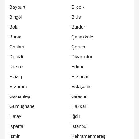
Bayburt
Bilecik
Bingöl
Bitlis
Bolu
Burdur
Bursa
Çanakkale
Çankırı
Çorum
Denizli
Diyarbakır
Düzce
Edirne
Elazığ
Erzincan
Erzurum
Eskişehir
Gaziantep
Giresun
Gümüşhane
Hakkari
Hatay
Iğdır
Isparta
İstanbul
İzmir
Kahramanmaraş