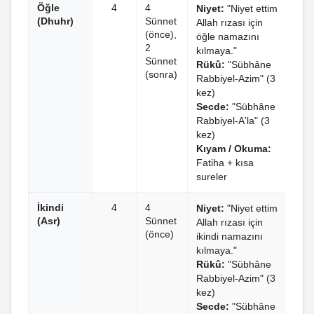
Öğle
4
4
Niyet:
"Niyet ettim
(Dhuhr)
Sünnet
Allah rızası için
(önce),
öğle namazını
2
kılmaya."
Sünnet
Rükû:
"Sübhâne
(sonra)
Rabbiyel-Azim" (3
kez)
Secde:
"Sübhâne
Rabbiyel-A'la" (3
kez)
Kıyam / Okuma:
Fatiha + kısa
sureler
İkindi
4
4
Niyet:
"Niyet ettim
(Asr)
Sünnet
Allah rızası için
(önce)
ikindi namazını
kılmaya."
Rükû:
"Sübhâne
Rabbiyel-Azim" (3
kez)
Secde:
"Sübhâne