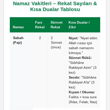
Namaz Vakitleri – Rekat Sayıları &
Kısa Dualar Tablosu
Farz
Sünnet
Kısa Dualar /
Namaz
Rekat
Rekat
Zikir
Sabah
2
2
Niyet:
"Niyet ettim
(Fajr)
Sünnet
Allah rızası için
(önce)
sabah namazını
kılmaya."
Sünnet Rükû:
"Sübhâne
Rabbiyel-Azim" (3
kez)
Secde:
"Sübhâne
Rabbiyel-A'la" (3
kez)
Kıyam / Okuma:
Fatiha + kısa sure
(İhlas, Felak, Nas)